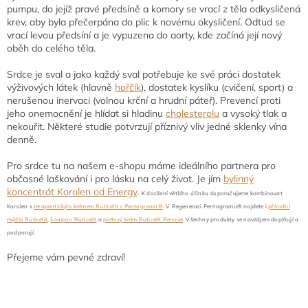
pumpu, do jejíž pravé předsíně a komory se vrací z těla odkysličená
krev, aby byla přečerpána do plic k novému okysličení. Odtud se
vrací levou předsíní a je vypuzena do aorty, kde začíná její nový
oběh do celého těla.
Srdce je sval a jako každý sval potřebuje ke své práci dostatek
výživových látek (hlavně
hořčík
), dostatek kyslíku (cvičení, sport) a
nerušenou inervaci (volnou krční a hrudní páteř). Prevencí proti
jeho onemocnění je hlídat si hladinu
cholesterolu
a vysoký tlak a
nekouřit. Některé studie potvrzují příznivý vliv jedné sklenky vína
denně.
Pro srdce tu na našem e-shopu máme ideálního partnera pro
občasné laškování i pro lásku na celý život. Je jím
bylinný
koncentrát Korolen od Energy
.
K docílení většího účinku doporučujeme kombinovat
Korolen s
terapeutickým krémem Ruticelit z Pentagramu®
. V Regeneraci Pentagramu® najdete i
přírodní
mýdlo Ruticelit
,
šampon Ruticelit
a
pleťový krém Ruticelit Renove
. Všechny produkty se navzájem doplňují a
podporují.
Přejeme vám pevné zdraví!