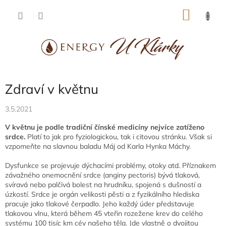
Přejít
NÁKU
na
obsah
KOŠÍK
Zdraví v květnu
3.5.2021
V květnu je podle tradiční čínské medicíny nejvíce zatíženo
srdce.
Platí to jak pro fyziologickou, tak i citovou stránku. Však si
vzpomeňte na slavnou baladu Máj od Karla Hynka Máchy.
Dysfunkce se projevuje dýchacími problémy, otoky atd. Příznakem
závažného onemocnění srdce (anginy pectoris) bývá tlaková,
svíravá nebo palčivá bolest na hrudníku, spojená s dušností a
úzkostí. Srdce je orgán velikosti pěsti a z fyzikálního hlediska
pracuje jako tlakové čerpadlo. Jeho každý úder představuje
tlakovou vlnu, která během 45 vteřin rozežene krev do celého
systému 100 tisíc km cév našeho těla. Jde vlastně o dvojitou