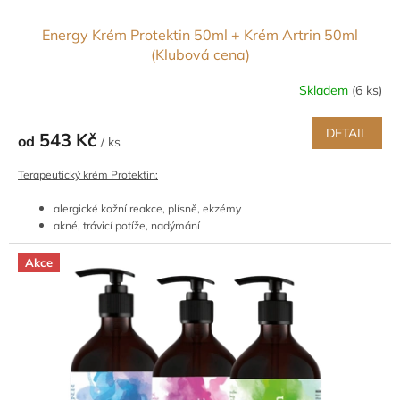
Energy Krém Protektin 50ml + Krém Artrin 50ml
(Klubová cena)
Skladem
(6 ks)
DETAIL
543 Kč
od
/ ks
Terapeutický krém Protektin:
alergické kožní reakce, plísně, ekzémy
akné, trávicí potíže, nadýmání
pružnost šlach a vaziva
podpora flexibility a spokojenosti
Akce
Terapeutický krém Artrin:
úrazy, bolesti, hojení ran
lymfatický systém, dna, revma
pohybový aparát - záněty