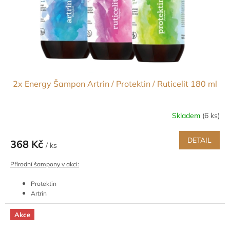
podpora chuti do života
Akce platí
pouze pro členy
Klubu Energy.
2x Energy Šampon Artrin / Protektin / Ruticelit 180 ml
Skladem
(6 ks)
DETAIL
368 Kč
/ ks
Přírodní šampony v akci:
Protektin
Artrin
Ruticelit
Akce