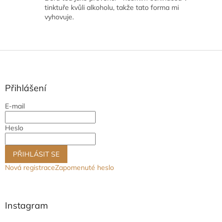
z
tinktuře kvůli alkoholu, takže tato forma mi
5
vyhovuje.
hvězdiček.
Z
á
p
a
Přihlášení
t
E-mail
í
Heslo
PŘIHLÁSIT SE
Nová registrace
Zapomenuté heslo
Instagram