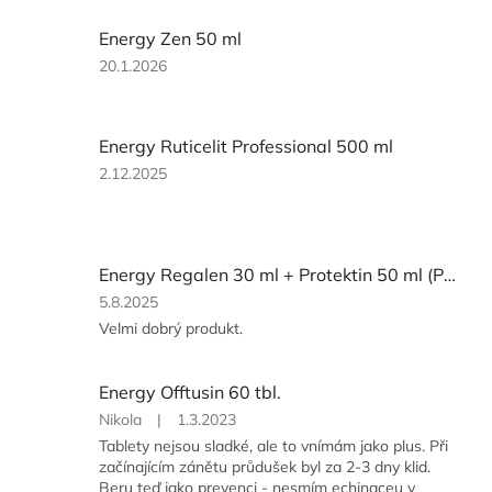
Energy Zen 50 ml
Hodnocení
20.1.2026
produktu
je
5
Energy Ruticelit Professional 500 ml
z
5
Hodnocení
2.12.2025
hvězdiček.
produktu
je
5
z
Energy Regalen 30 ml + Protektin 50 ml (POUZE PRO ČLENY)
5
hvězdiček.
Hodnocení
5.8.2025
produktu
Velmi dobrý produkt.
je
5
z
Energy Offtusin 60 tbl.
5
Hodnocení
Nikola
|
1.3.2023
hvězdiček.
produktu
Tablety nejsou sladké, ale to vnímám jako plus. Při
je
začínajícím zánětu průdušek byl za 2-3 dny klid.
5
Beru teď jako prevenci - nesmím echinaceu v