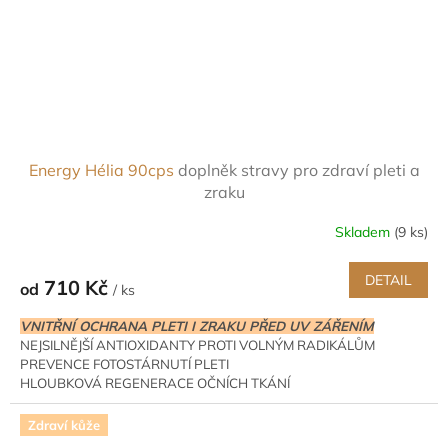
Energy Hélia 90cps
doplněk stravy pro zdraví pleti a
zraku
Skladem
(9 ks)
DETAIL
710 Kč
od
/ ks
VNITŘNÍ OCHRANA PLETI I ZRAKU PŘED UV ZÁŘENÍM
NEJSILNĚJŠÍ ANTIOXIDANTY PROTI VOLNÝM RADIKÁLŮM
PREVENCE FOTOSTÁRNUTÍ PLETI
HLOUBKOVÁ REGENERACE OČNÍCH TKÁNÍ
PŘEDCHÁZENÍ TVORBY PIGMENTOVÝCH SKVRN
PODPORA ZDRAVÉHO OPÁLENÍ
Zdraví kůže