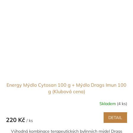
Vybrané 2 ks šamponu uveďte do poznámky v
košíku
.
Akce platí
pouze pro členy
Klubu Energy.
Energy Mýdlo Cytosan 100 g + Mýdlo Drags Imun 100
g (Klubová cena)
Skladem
(4 ks)
DETAIL
220 Kč
/ ks
Výhodná kombinace terapeutických bylinných mýdel Drags