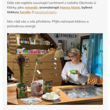
Dále zde najdete související sortiment z našeho Obchodu U
Klárky, jako
minerály
,
aromaterapii
Hanna Maria
,
bylinné
tinktury
Serafin
či
tarotové karty
.
Moc rádi vás u nás přivítáme. Přijťe načerpat klidnou a
pohodovou energii