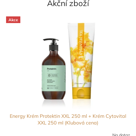
Akční zboží
k
y
Akce
Energy Krém Protektin XXL 250 ml + Krém Cytovital
XXL 250 ml (Klubová cena)
Na dotaz