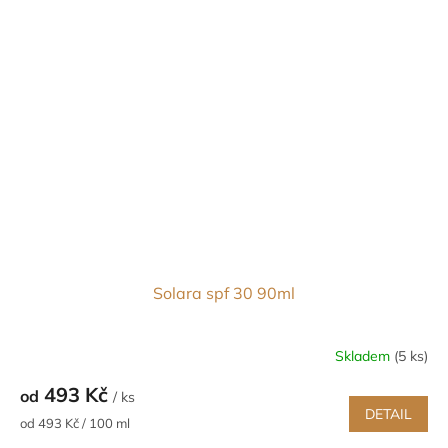
Solara spf 30 90ml
Skladem
(5 ks)
493 Kč
od
/ ks
DETAIL
Měrná
od 493 Kč / 100 ml
cena: