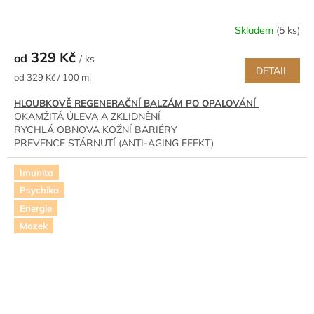
Skladem
(5 ks)
329 Kč
od
/ ks
DETAIL
Měrná
od 329 Kč / 100 ml
cena:
HLOUBKOVĚ REGENERAČNÍ BALZÁM PO OPALOVÁNÍ
OKAMŽITÁ ÚLEVA A ZKLIDNĚNÍ
RYCHLÁ OBNOVA KOŽNÍ BARIÉRY
PREVENCE STÁRNUTÍ (ANTI-AGING EFEKT)
BEZPEČNÉ PŘÍRODNÍ SLOŽENÍ
Imunita
Psychika
Energie
Mozek