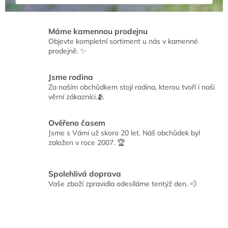
j
t
Máme kamennou prodejnu
e
Objevte kompletní sortiment u nás v kamenné
v
prodejně. ✨
o
b
Jsme rodina
Za naším obchůdkem stojí rodina, kterou tvoří i naši
c
věrní zákazníci.🫂
h
o
Ověřeno časem
Jsme s Vámi už skoro 20 let. Náš obchůdek byl
d
založen v roce 2007. 🏆
ě
U
Spolehlivá doprava
K
Vaše zboží zpravidla odesíláme tentýž den. 💨
l
á
r