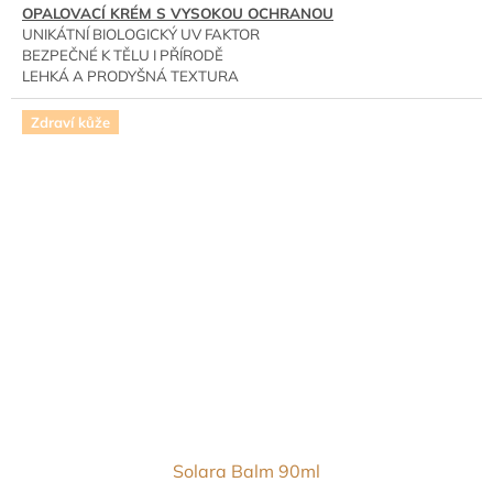
OPALOVACÍ KRÉM S VYSOKOU OCHRANOU
UNIKÁTNÍ BIOLOGICKÝ UV FAKTOR
BEZPEČNÉ K TĚLU I PŘÍRODĚ
LEHKÁ A PRODYŠNÁ TEXTURA
ANTI-AGING EFEKT, NEJSILNĚJŠÍ ANTIOXIDANTY
PREVENCE PIGMENTOVÝCH SKVRN
Zdraví kůže
Solara Balm 90ml