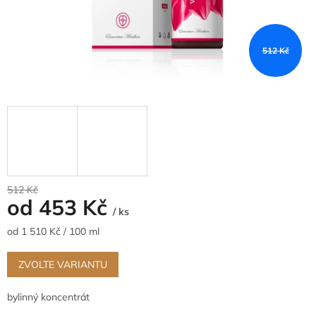
512 Kč
512 Kč
od
453 Kč
/ ks
Měrná
od 1 510 Kč / 100 ml
cena:
ZVOLTE VARIANTU
bylinný koncentrát