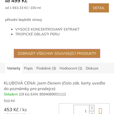
499 Kč
od
produktu
je
Měrná
od 1 663,33 Kč / 100 ml
DETAIL
5,0
cena:
z
přírodní doplněk stravy
5
hvězdiček.
VYSOCE KONCENTROVANÝ EXTRAKT
TROPICKÉ OBLASTI PERU
TRADIČNÍ INDIÁNSKÁ MEDICÍNA
ZOBRAZIT VŠECHNY SOUVISEJÍCÍ PRODUKTY
Varianty
Popis
Podobné (3)
Hodnocení (1)
Diskuze
KLUBOVÁ CENA: jsem členem (číslo zák. karty uveďte
do poznámky pro prodejce)
Skladem
(19 ks)
EAN:
8594069931112
512 Kč
453 Kč
/ ks
Do 