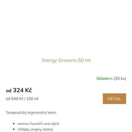
Energy Droserin 50 ml
Skladem
(26 ks)
324 Kč
od
Měrná
od 648 Kč / 100 ml
DETAIL
cena:
Terapeutický regenerační krém.
nemoci horních cest dých.
chřipky, angíny, dutiny