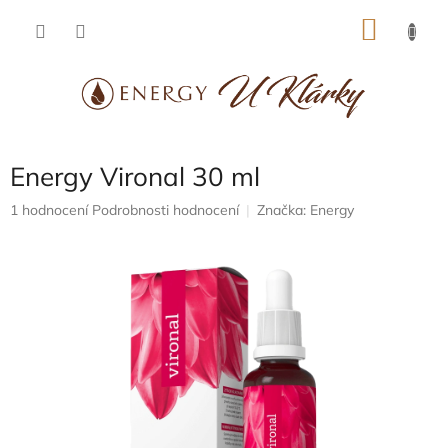
Přejít
NÁKU
na
obsah
KOŠÍK
Energy Vironal 30 ml
Průměrné
1 hodnocení
Podrobnosti hodnocení
Značka:
Energy
hodnocení
produktu
je
5,0
z
5
hvězdiček.