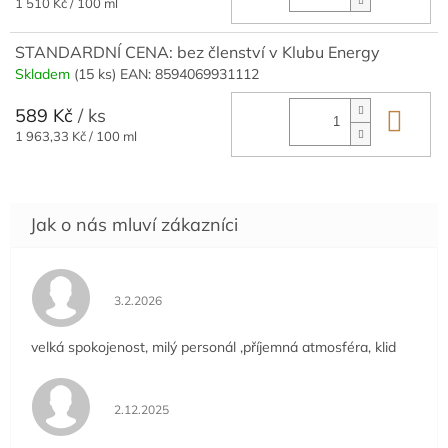
Měrná
1 510 Kč / 100 ml
cena:
STANDARDNÍ CENA: bez členství v Klubu Energy
Skladem
(15 ks)
EAN:
8594069931112
589 Kč
/ ks
Do 
Měrná
1 963,33 Kč / 100 ml
cena:
Hodnocení obchodu je 5 z 5 hvězdiček.
3.2.2026
velká spokojenost, milý personál ,příjemná atmosféra, klid
Hodnocení obchodu je 5 z 5 hvězdiček.
2.12.2025