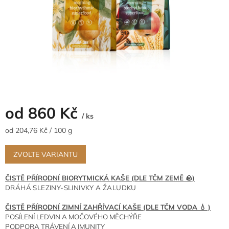
od
860 Kč
/ ks
Měrná
od 204,76 Kč / 100 g
cena:
ZVOLTE VARIANTU
ČISTĚ PŘÍRODNÍ BIORYTMICKÁ KAŠE (DLE TČM ZEMĚ 🪨)
DRÁHÁ SLEZINY-SLINIVKY A ŽALUDKU
ČISTĚ PŘÍRODNÍ ZIMNÍ ZAHŘÍVACÍ KAŠE (DLE TČM VODA 💧 )
POSÍLENÍ LEDVIN A MOČOVÉHO MĚCHÝŘE
PODPORA TRÁVENÍ A IMUNITY