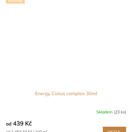
Imunita
PODPORUJE AKTIVITU A RADOST ZE ŽIVOTA
Energy Cistus complex 30ml
Skladem
(23 ks)
Průměrné
hodnocení
439 Kč
od
produktu
je
Měrná
od 1 463,33 Kč / 100 ml