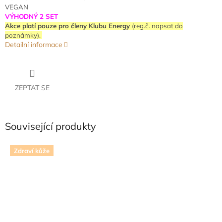
VEGAN
VÝHODNÝ 2 SET
Akce platí pouze pro členy Klubu Energy
(reg.č. napsat do
poznámky).
Detailní informace
ZEPTAT SE
Související produkty
Zdraví kůže