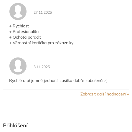
Hodnocení obchodu je 5 z 5 hvězdiček.
27.11.2025
+ Rychlost
+ Profesionalita
+ Ochota poradit
+ Věrnostní kartička pro zákazníky
Hodnocení obchodu je 5 z 5 hvězdiček.
3.11.2025
Rychlé a příjemné jednání, zásilka dobře zabalená :-)
Zobrazit další hodnocení
Z
á
p
a
Přihlášení
t