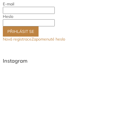
E-mail
í
Heslo
PŘIHLÁSIT SE
Nová registrace
Zapomenuté heslo
Instagram