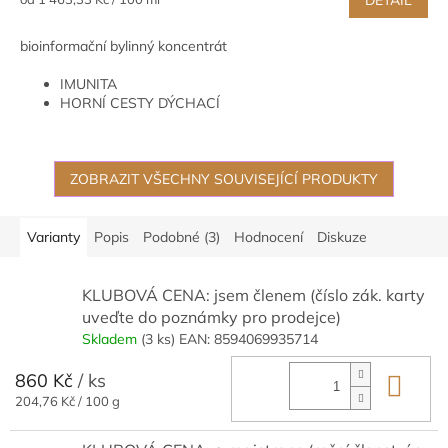
DETAIL
5,0
cena:
z
bioinformační bylinný koncentrát
5
hvězdiček.
IMUNITA
HORNÍ CESTY DÝCHACÍ
MOČOVÉ CESTY
ZOBRAZIT VŠECHNY SOUVISEJÍCÍ PRODUKTY
Varianty
Popis
Podobné (3)
Hodnocení
Diskuze
KLUBOVÁ CENA: jsem členem (číslo zák. karty
uveďte do poznámky pro prodejce)
Skladem
(3 ks)
EAN:
8594069935714
860 Kč
/ ks
Do 
Měrná
204,76 Kč / 100 g
cena: