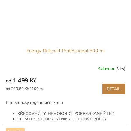
Energy Ruticelit Professional 500 ml
Skladem
(3 ks)
Průměrné
hodnocení
1 499 Kč
od
produktu
je
Měrná
od 299,80 Kč / 100 ml
DETAIL
5,0
cena:
z
terapeutický regenerační krém
5
hvězdiček.
KŘECOVÉ ŽÍLY, HEMOROIDY, POPRASKANÉ ŽILKY
POPÁLENINY, OPRUZENINY, BÉRCOVÉ VŘEDY
SVALOVÁ I PSYCHICKÁ ÚNAVA, BOLESTI HLAVY A
ZÁNĚTY NERVŮ