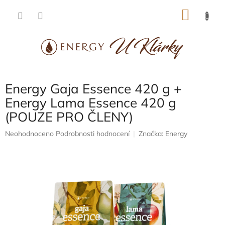
Přejít
NÁKU
na
obsah
KOŠÍK
Energy Gaja Essence 420 g +
Energy Lama Essence 420 g
(POUZE PRO ČLENY)
Průměrné
Neohodnoceno
Podrobnosti hodnocení
Značka:
Energy
hodnocení
produktu
je
0,0
z
5
hvězdiček.