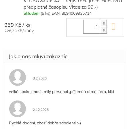
KLUBOVÁ CENA: + registrace (roční členství a
předplatné časopisu Vitae za 99,-)
Skladem
(5 ks)
EAN:
8594069935714
959 Kč
/ ks
Do 
Měrná
228,33 Kč / 100 g
cena:
Hodnocení obchodu je 5 z 5 hvězdiček.
3.2.2026
velká spokojenost, milý personál ,příjemná atmosféra, klid
Hodnocení obchodu je 5 z 5 hvězdiček.
2.12.2025
Rychlé dodání, zboží dobře zabalené :-)