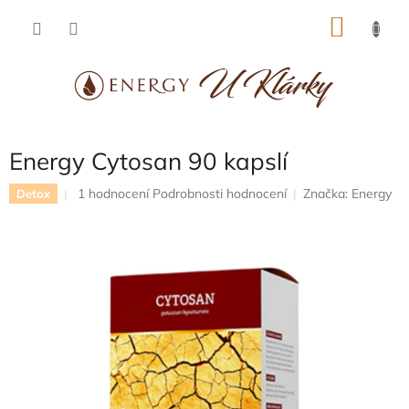
Přejít
NÁKU
na
obsah
KOŠÍK
Energy Cytosan 90 kapslí
Průměrné
1 hodnocení
Podrobnosti hodnocení
Značka:
Energy
Detox
hodnocení
produktu
je
5,0
z
5
hvězdiček.