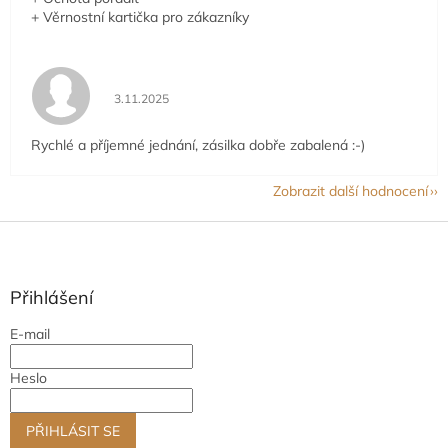
+ Věrnostní kartička pro zákazníky
Hodnocení obchodu je 5 z 5 hvězdiček.
3.11.2025
Rychlé a příjemné jednání, zásilka dobře zabalená :-)
Zobrazit další hodnocení
Z
á
p
a
Přihlášení
t
E-mail
í
Heslo
PŘIHLÁSIT SE