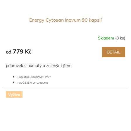
Energy Cytosan Inovum 90 kapslí
Skladem
(8 ks)
779 Kč
od
DETAIL
přípravek s humáty a zeleným jílem
UNIKÁTNÍ HUMINOVÉ LÁTKY
PROČIŠTĚNÍ ORGANISMU
PODPORA TRÁVENÍ
Výživa
FUNKCE JATER
CUKR V KRVI