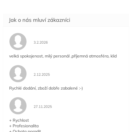
Hodnocení obchodu je 5 z 5 hvězdiček.
3.2.2026
velká spokojenost, milý personál ,příjemná atmosféra, klid
Hodnocení obchodu je 5 z 5 hvězdiček.
2.12.2025
Rychlé dodání, zboží dobře zabalené :-)
Hodnocení obchodu je 5 z 5 hvězdiček.
27.11.2025
+ Rychlost
+ Profesionalita
+ Ochota poradit