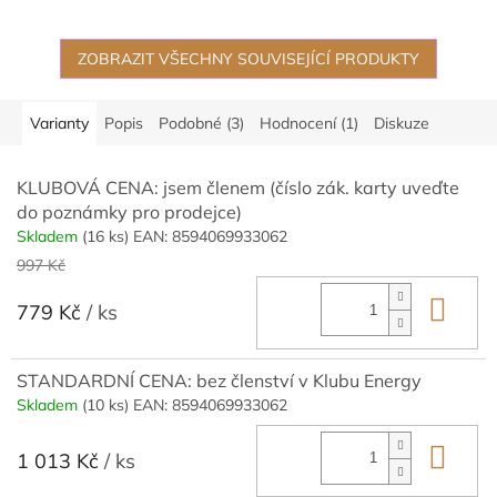
ZOBRAZIT VŠECHNY SOUVISEJÍCÍ PRODUKTY
Varianty
Popis
Podobné (3)
Hodnocení (1)
Diskuze
KLUBOVÁ CENA: jsem členem (číslo zák. karty uveďte
do poznámky pro prodejce)
Skladem
(16 ks)
EAN:
8594069933062
997 Kč
Do 
779 Kč
/ ks
STANDARDNÍ CENA: bez členství v Klubu Energy
Skladem
(10 ks)
EAN:
8594069933062
Do 
1 013 Kč
/ ks