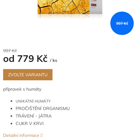
997 Kč
997 Kč
od
779 Kč
/ ks
Měrná
cena:
ZVOLTE VARIANTU
přípravek s humáty
UNIKÁTNÍ HUMÁTY
PROČIŠTĚNÍ ORGANISMU
TRÁVENÍ - JÁTRA
CUKR V KRVI
Detailní informace