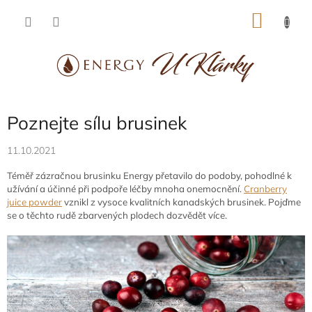
Přejít
NÁKU
na
obsah
KOŠÍK
Poznejte sílu brusinek
11.10.2021
Téměř zázračnou brusinku Energy přetavilo do podoby, pohodlné k
užívání a účinné při podpoře léčby mnoha onemocnění.
Cranberry
juice powder
vznikl z vysoce kvalitních kanadských brusinek. Pojďme
se o těchto rudě zbarvených plodech dozvědět více.