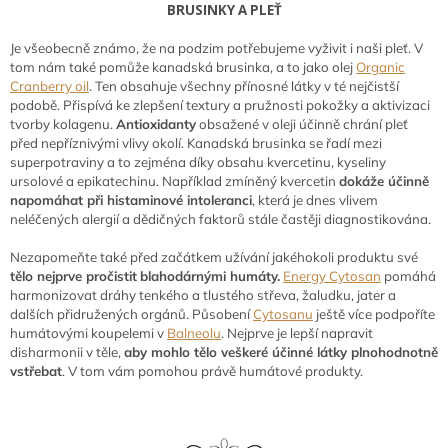
BRUSINKY A PLEŤ
Je všeobecně známo, že na podzim potřebujeme vyživit i naši pleť. V
tom nám také pomůže kanadská brusinka, a to jako olej
Organic
Cranberry oil
. Ten obsahuje všechny přínosné látky v té nejčistší
podobě. Přispívá ke zlepšení textury a pružnosti pokožky a aktivizaci
tvorby kolagenu.
Antioxidanty
obsažené v oleji účinně chrání pleť
před nepříznivými vlivy okolí. Kanadská brusinka se řadí mezi
superpotraviny a to zejména díky obsahu kvercetinu, kyseliny
ursolové a epikatechinu. Například zmíněný kvercetin
dokáže účinně
napomáhat při histaminové intoleranci
, která je dnes vlivem
neléčených alergií a dědičných faktorů stále častěji diagnostikována.
Nezapomeňte také před začátkem užívání jakéhokoli produktu své
tělo nejprve pročistit
blahodárnými humáty.
Energy Cytosan
pomáhá
harmonizovat dráhy tenkého a tlustého střeva, žaludku, jater a
dalších přidružených orgánů. Působení
Cytosanu
ještě více podpoříte
humátovými koupelemi v
Balneolu
. Nejprve je lepší napravit
disharmonii v těle,
aby mohlo tělo veškeré účinné látky plnohodnotně
vstřebat
.
V tom vám pomohou právě humátové produkty.