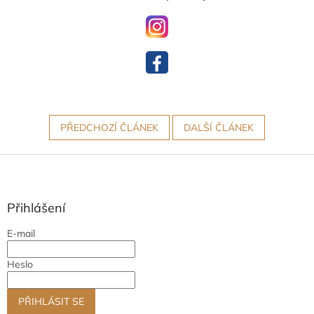
PŘEDCHOZÍ ČLÁNEK
DALŠÍ ČLÁNEK
Z
á
p
a
Přihlášení
t
E-mail
í
Heslo
PŘIHLÁSIT SE