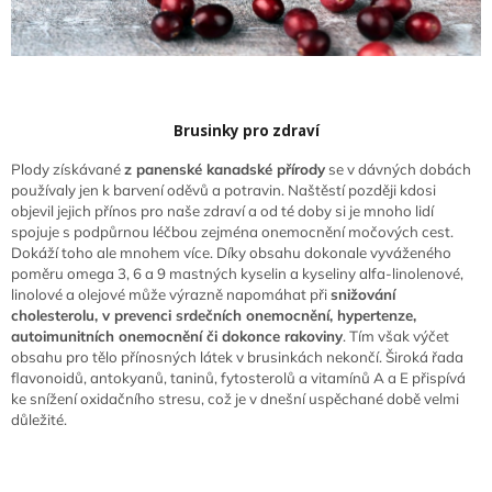
Brusinky pro zdraví
Plody získávané
z panenské kanadské přírody
se v dávných dobách
používaly jen k barvení oděvů a potravin. Naštěstí později kdosi
objevil jejich přínos pro naše zdraví a od té doby si je mnoho lidí
spojuje s podpůrnou léčbou zejména onemocnění močových cest.
Dokáží toho ale mnohem více. Díky obsahu dokonale vyváženého
poměru omega 3, 6 a 9 mastných kyselin a kyseliny alfa-linolenové,
linolové a olejové může výrazně napomáhat při
snižování
cholesterolu, v prevenci srdečních onemocnění, hypertenze,
autoimunitních onemocnění či dokonce rakoviny
. Tím však výčet
obsahu pro tělo přínosných látek v brusinkách nekončí. Široká řada
flavonoidů, antokyanů, taninů, fytosterolů a vitamínů A a E přispívá
ke snížení oxidačního stresu, což je v dnešní uspěchané době velmi
důležité.