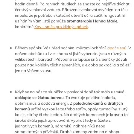
hodin denně. Po ranních rituálech se snažte co nejdříve dýchat
čerstvý venkovní vzduch. Přirozené venkovní osvětlení dá tělu
impuls, že je potřeba skutečně otevřít oči a začít fungovat. S
usínáním Vám jistě pomůže
aromaterapie Hanna Marie
,
konkrétně
Kov - směs pro klidný spánek
.
Během spánku Vás před nočními můrami ochrání
lapače snů
. V
našem obchůdku i v e-shopu si jistě vyberete. Jsou v různých
velikostech i barvách. Původně se lapače snů s peříčky dávali
pouze nad kolébky těch nejmenších, ale doba pokročila a záleží
jen na Vašem vkusu.
Když se na nás to sluníčko v poslední době tak málo usmívá,
obklopte se žlutou barvou
. Ta evokuje pozitivní náladu,
optimismus a dodává energii. Z
polodrahokamů a drahých
kamenů
určitě vyzkoušejte třeba safíry, opály, turmalíny, žlutý
kalcit, citríny či chalcedon. Na drahých kamenech je krásná ta
široká škála jejich zpracování. Vybírat tedy můžete z
jednotlivých kamenů, náramků, náhrdelníků nebo
samostatných přívěsků. Drahé kameny zatím na e-shopu