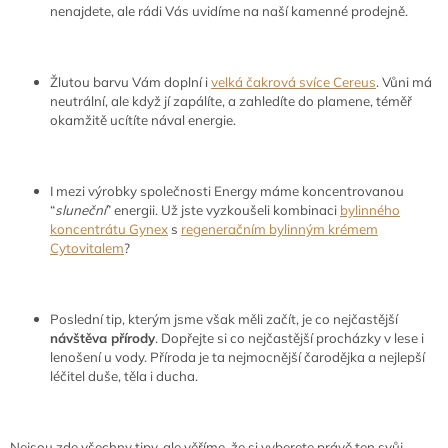
nenajdete, ale rádi Vás uvidíme na naší kamenné prodejně.
Žlutou barvu Vám doplní i
velká čakrová svíce Cereus
. Vůni má
neutrální, ale když jí zapálíte, a zahledíte do plamene, téměř
okamžitě ucítíte nával energie.
I mezi výrobky společnosti Energy máme koncentrovanou
“
sluneční
” energii. Už jste vyzkoušeli kombinaci
bylinného
koncentrátu Gynex
s
regeneračním bylinným krémem
Cytovitalem
?
Poslední tip, kterým jsme však měli začít, je co nejčastější
návštěva přírody
. Dopřejte si co nejčastější procházky v lese i
lenošení u vody. Příroda je ta nejmocnější čarodějka a nejlepší
léčitel duše, těla i ducha.
Nejsou zde všechny tipy, ale věříme, že si vyberete právě ten svůj.