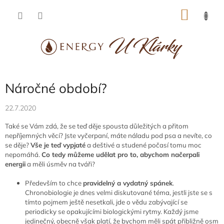
Přejít
NÁKU
na
obsah
KOŠÍK
Náročné období?
22.7.2020
Také se Vám zdá, že se teď děje spousta důležitých a přitom
nepříjemných věcí? Jste vyčerpaní, máte náladu pod psa a nevíte, co
se děje?
Vše je teď vypjaté
a deštivé a studené počasí tomu moc
nepomáhá.
Co tedy můžeme udělat pro to, abychom načerpali
energii
a měli úsměv na tváři?
Především to chce
pravidelný a vydatný spánek
.
Chronobiologie je dnes velmi diskutované téma, jestli jste se s
tímto pojmem ještě nesetkali, jde o vědu zabývající se
periodicky se opakujícími biologickými rytmy. Každý jsme
jedinečný, obecně však platí, že bychom měli spát přibližně osm