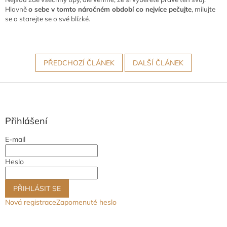
Hlavně
o sebe v tomto náročném období co nejvíce pečujte
, milujte
se a starejte se o své blízké.
PŘEDCHOZÍ ČLÁNEK
DALŠÍ ČLÁNEK
Z
á
p
a
Přihlášení
t
E-mail
í
Heslo
PŘIHLÁSIT SE
Nová registrace
Zapomenuté heslo