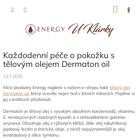
Přejít
NÁKU
na
obsah
KOŠÍK
Každodenní péče o pokožku s
tělovým olejem Dermaton oil
13.7.2020
Mezi produkty Energy najdete v našem e-shopu také
tělový olej
Dermaton oil
, který oceníte nejen teď v letních měsících. Pojďme si
jej v krátkosti představit.
Dermaton je tělový olej s vysokým obsahem karotenoidů, vitaminu
E, nenasycených mastných kyselin a s antioxidantem gamma-
oryzanol. Obsahuje olej z rýžových klíčků, dále olej rakytníkový,
jojobový, lecitin a éterické oleje, z nichž nejvýznamnější je olej
levandulový a silice tymiánu.