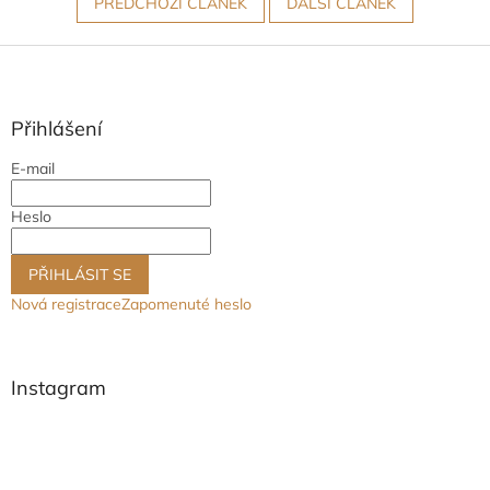
PŘEDCHOZÍ ČLÁNEK
DALŠÍ ČLÁNEK
Z
á
p
a
Přihlášení
t
E-mail
í
Heslo
PŘIHLÁSIT SE
Nová registrace
Zapomenuté heslo
Instagram