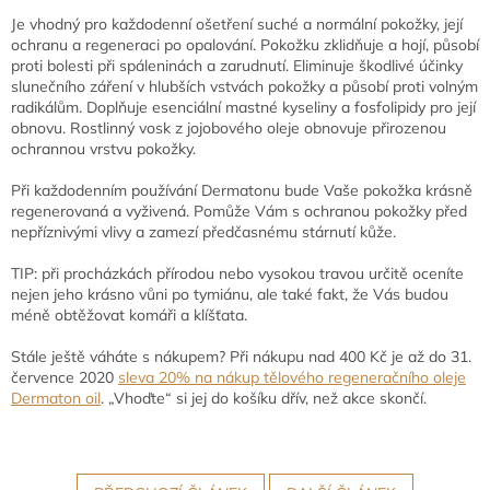
Je vhodný pro každodenní ošetření suché a normální pokožky, její
ochranu a regeneraci po opalování. Pokožku zklidňuje a hojí, působí
proti bolesti při spáleninách a zarudnutí. Eliminuje škodlivé účinky
slunečního záření v hlubších vstvách pokožky a působí proti volným
radikálům. Doplňuje esenciální mastné kyseliny a fosfolipidy pro její
obnovu. Rostlinný vosk z jojobového oleje obnovuje přirozenou
ochrannou vrstvu pokožky.
Při každodenním používání Dermatonu bude Vaše pokožka krásně
regenerovaná a vyživená. Pomůže Vám s ochranou pokožky před
nepříznivými vlivy a zamezí předčasnému stárnutí kůže.
TIP: při procházkách přírodou nebo vysokou travou určitě oceníte
nejen jeho krásno vůni po tymiánu, ale také fakt, že Vás budou
méně obtěžovat komáři a klíšťata.
Stále ještě váháte s nákupem? Při nákupu nad 400 Kč je až do 31.
července 2020
sleva 20% na nákup tělového regeneračního oleje
Dermaton oil
. „Vhoďte“ si jej do košíku dřív, než akce skončí.