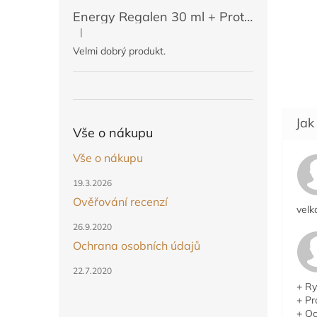
Energy Regalen 30 ml + Protektin 50 ml (POUZE PRO ČLENY)
|
Hodnocení produktu je 5 z 5 hvězdiček.
Velmi dobrý produkt.
Vše o nákupu
Vše o nákupu
19.3.2026
Ověřování recenzí
velk
26.9.2020
Ochrana osobních údajů
22.7.2020
+ Ry
+ Pr
+ Oc