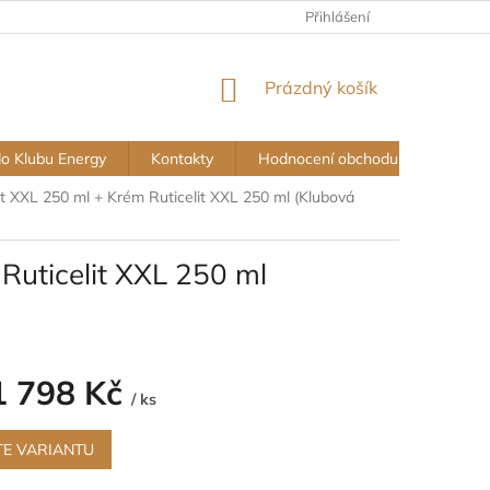
Přihlášení
NÁKUPNÍ
Prázdný košík
KOŠÍK
do Klubu Energy
Kontakty
Hodnocení obchodu
Vše o
t XXL 250 ml + Krém Ruticelit XXL 250 ml (Klubová
Ruticelit XXL 250 ml
1 798 Kč
/ ks
TE VARIANTU