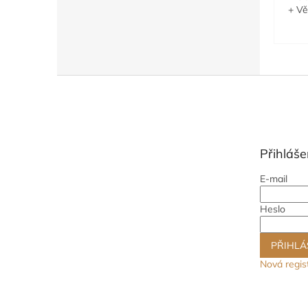
+ Vě
Z
á
p
a
t
Přihláše
í
E-mail
Heslo
PŘIHLÁ
Nová regis