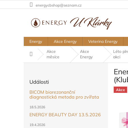
Přejít
energycbshop@seznam.cz
na
obsah
Energy
Akce Energy
Veterina Energy
Akce
Akce
Léto pl
Domů
měsíce
Energy
akci
P
Ener
o
s
(Kl
Události
t
r
Akce
BICOM biorezonanční
a
diagnostická metoda pro zvířata
n
18.5.2026
n
ENERGY BEAUTY DAY 13.5.2026
í
p
19.4.2026