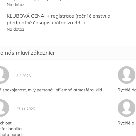
Na dotaz
KLUBOVÁ CENA: + registrace (roční členství a
předplatné časopisu Vitae za 99,-)
Na dotaz
Hodnocení obchodu je 5 z 5 hvězdiček.
3.2.2026
á spokojenost, milý personál ,příjemná atmosféra, klid
Rychlé do
Hodnocení obchodu je 5 z 5 hvězdiček.
27.11.2025
chlost
Rychlé a 
ofesionalita
hota poradit