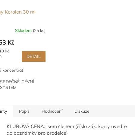
y Korolen 30 ml
Skladem
(25 ks)
53 Kč
10 Kč
ml
DETAIL
ý koncentrát
SRDEČNĚ-CÉVNÍ
SYSTÉM
KREVNÍ TLAK
MOZEK
DUŠEVNÍ
ROVNOVÁHA
anty
Popis
Hodnocení
Diskuze
KLUBOVÁ CENA: jsem členem (číslo zák. karty uveďte
do poznámky pro prodejce)