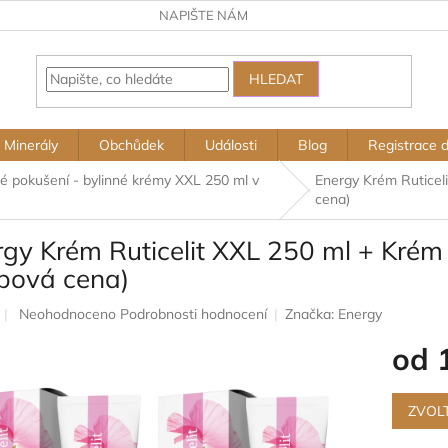
NAPIŠTE NÁM
HLEDAT
Minerály
Obchůdek
Události
Blog
Registrace 
né pokušení - bylinné krémy XXL 250 ml v
Energy Krém Ruticeli
cena)
gy Krém Ruticelit XXL 250 ml + Krém 
ubová cena)
Průměrné
Neohodnoceno
Podrobnosti hodnocení
Značka:
Energy
hodnocení
od
produktu
je
0,0
Měrná
z
cena:
ZVOL
5
hvězdiček.