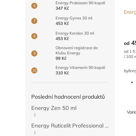
Energy Probiosan 90 kapslí
347 Kč
Energ
Energy Gynex 30 ml
453 Kč
Energy Korolen 30 ml
453 Kč
4
od
Obnovení registrace do
Měrná
od 1 5
Klubu Energy
cena:
/ 100 
99 Kč
Energy Vitamarin 90 kapslí
bylinn
310 Kč
Poslední hodnocení produktů
Energy Zen 50 ml
Vari
|
Hodnocení produktu je 5 z 5 hvězdiček.
Energy Ruticelit Professional 500 ml
|
Hodnocení produktu je 5 z 5 hvězdiček.