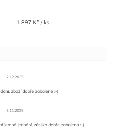
1 897 Kč
/ ks
Hodnocení obchodu je 5 z 5 hvězdiček.
2.12.2025
dání, zboží dobře zabalené :-)
Hodnocení obchodu je 5 z 5 hvězdiček.
3.11.2025
příjemné jednání, zásilka dobře zabalená :-)