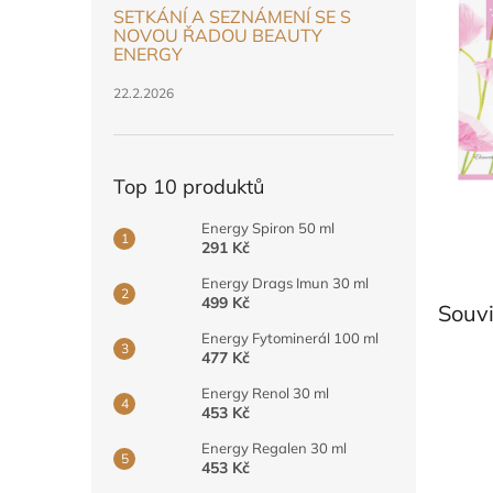
a
SETKÁNÍ A SEZNÁMENÍ SE S
n
NOVOU ŘADOU BEAUTY
e
ENERGY
l
22.2.2026
Top 10 produktů
Energy Spiron 50 ml
291 Kč
Energy Drags Imun 30 ml
499 Kč
Souvi
Energy Fytominerál 100 ml
477 Kč
Energy Renol 30 ml
453 Kč
Energy Regalen 30 ml
453 Kč