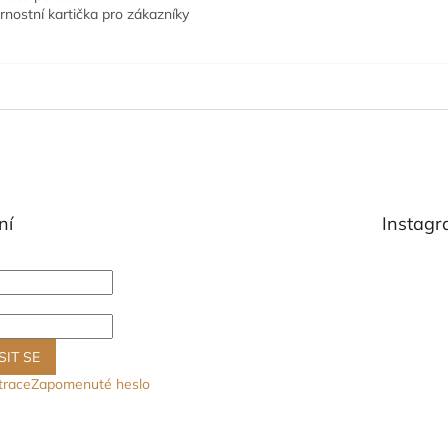
rnostní kartička pro zákazníky
ní
Instag
SIT SE
trace
Zapomenuté heslo