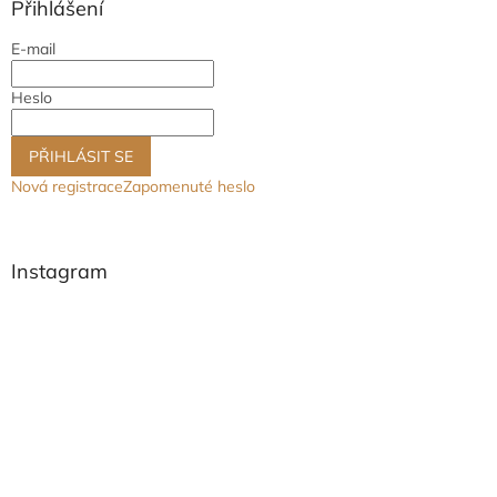
a
Přihlášení
t
E-mail
í
Heslo
PŘIHLÁSIT SE
Nová registrace
Zapomenuté heslo
Instagram