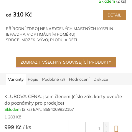
Skladem
(2 ks)
310 Kč
od
DETAIL
PŘÍRODNÍ ZDROJ NENASYCENÝCH MASTNÝCH KYSELIN
(EPA/DHA V OPTIMÁLNÍM POMĚRU)
SRDCE,
MOZEK,
VÝVOJ PLODU A DĚTÍ
ZOBRAZIT VŠECHNY SOUVISEJÍCÍ PRODUKTY
Varianty
Popis
Podobné (3)
Hodnocení
Diskuze
KLUBOVÁ CENA: jsem členem (číslo zák. karty uveďte
do poznámky pro prodejce)
Skladem
(3 ks)
EAN:
8594069932157
1 283 Kč
999 Kč
/ ks
Do 