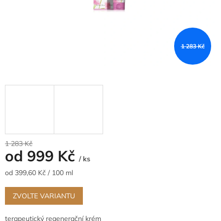
1 283 Kč
1 283 Kč
od
999 Kč
/ ks
Měrná
od 399,60 Kč / 100 ml
cena:
ZVOLTE VARIANTU
terapeutický regenerační krém