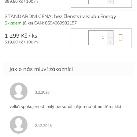
Měrná
399,60 Kč / 100 ml
cena:
STANDARDNÍ CENA: bez členství v Klubu Energy
Skladem
(6 ks)
EAN:
8594069932157
1 299 Kč
/ ks
Do 
Měrná
519,60 Kč / 100 ml
cena:
Hodnocení obchodu je 5 z 5 hvězdiček.
3.2.2026
velká spokojenost, milý personál ,příjemná atmosféra, klid
Hodnocení obchodu je 5 z 5 hvězdiček.
2.12.2025