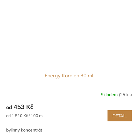
Energy Korolen 30 ml
Skladem
(25 ks)
453 Kč
od
Měrná
od 1 510 Kč / 100 ml
DETAIL
cena:
bylinný koncentrát