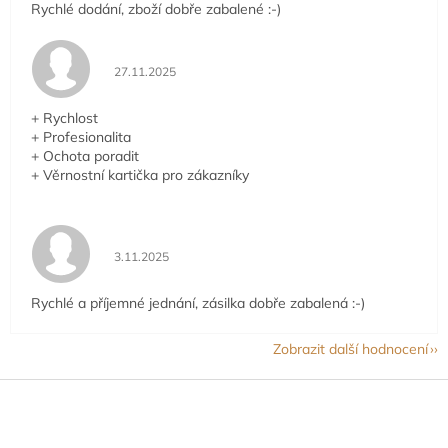
Rychlé dodání, zboží dobře zabalené :-)
Hodnocení obchodu je 5 z 5 hvězdiček.
27.11.2025
+ Rychlost
+ Profesionalita
+ Ochota poradit
+ Věrnostní kartička pro zákazníky
Hodnocení obchodu je 5 z 5 hvězdiček.
3.11.2025
Rychlé a příjemné jednání, zásilka dobře zabalená :-)
Zobrazit další hodnocení
Z
á
p