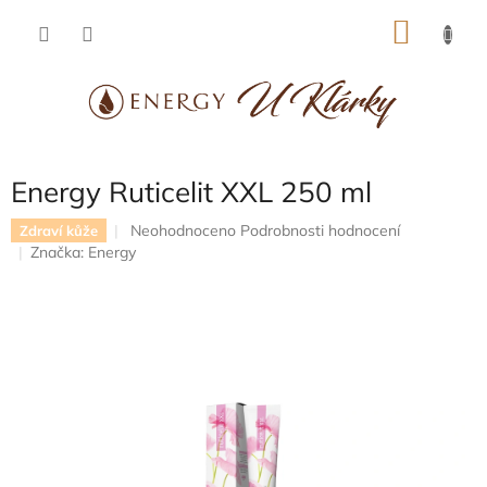
Přejít
NÁKU
na
obsah
KOŠÍK
Energy Ruticelit XXL 250 ml
Průměrné
Neohodnoceno
Podrobnosti hodnocení
Zdraví kůže
hodnocení
Značka:
Energy
produktu
je
0,0
z
5
hvězdiček.