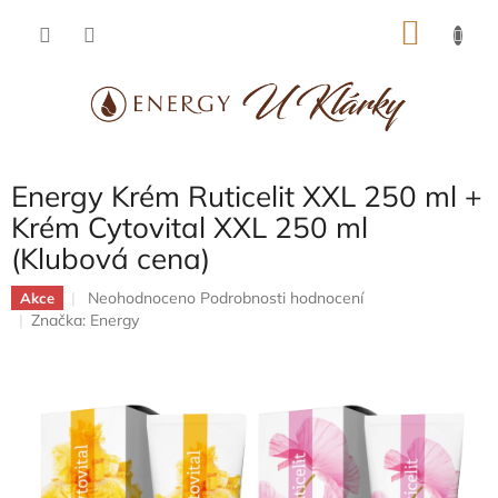
Přejít
NÁKU
na
obsah
KOŠÍK
Energy Krém Ruticelit XXL 250 ml +
Krém Cytovital XXL 250 ml
(Klubová cena)
Průměrné
Neohodnoceno
Podrobnosti hodnocení
Akce
hodnocení
Značka:
Energy
produktu
je
0,0
z
5
hvězdiček.