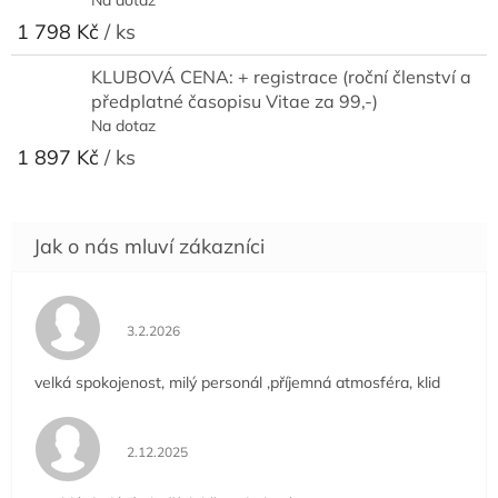
1 798 Kč
/ ks
KLUBOVÁ CENA: + registrace (roční členství a
předplatné časopisu Vitae za 99,-)
Na dotaz
1 897 Kč
/ ks
Hodnocení obchodu je 5 z 5 hvězdiček.
3.2.2026
velká spokojenost, milý personál ,příjemná atmosféra, klid
Hodnocení obchodu je 5 z 5 hvězdiček.
2.12.2025