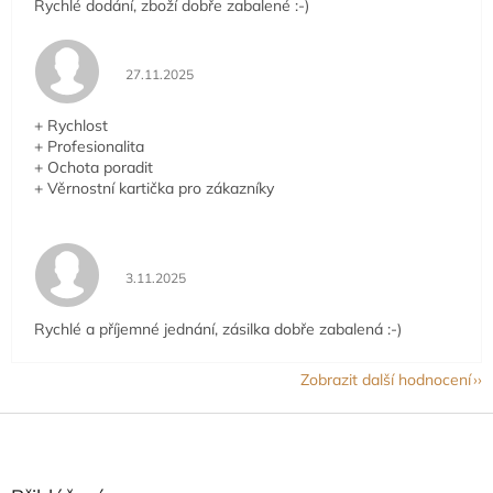
Rychlé dodání, zboží dobře zabalené :-)
Hodnocení obchodu je 5 z 5 hvězdiček.
27.11.2025
+ Rychlost
+ Profesionalita
+ Ochota poradit
+ Věrnostní kartička pro zákazníky
Hodnocení obchodu je 5 z 5 hvězdiček.
3.11.2025
Rychlé a příjemné jednání, zásilka dobře zabalená :-)
Zobrazit další hodnocení
Z
á
p