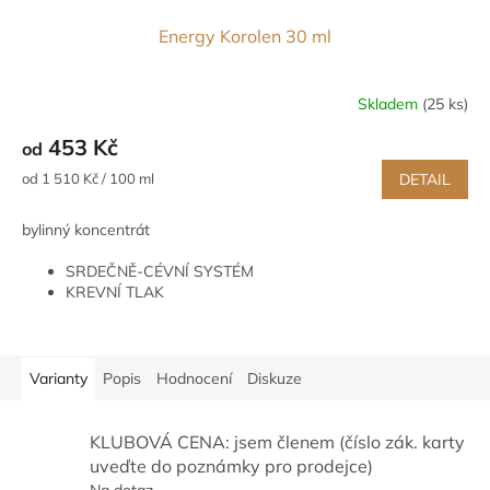
Energy Korolen 30 ml
Skladem
(25 ks)
453 Kč
od
Měrná
od 1 510 Kč / 100 ml
DETAIL
cena:
bylinný koncentrát
SRDEČNĚ-CÉVNÍ SYSTÉM
KREVNÍ TLAK
MOZEK
DUŠEVNÍ ROVNOVÁHA
Varianty
Popis
Hodnocení
Diskuze
KLUBOVÁ CENA: jsem členem (číslo zák. karty
uveďte do poznámky pro prodejce)
Na dotaz