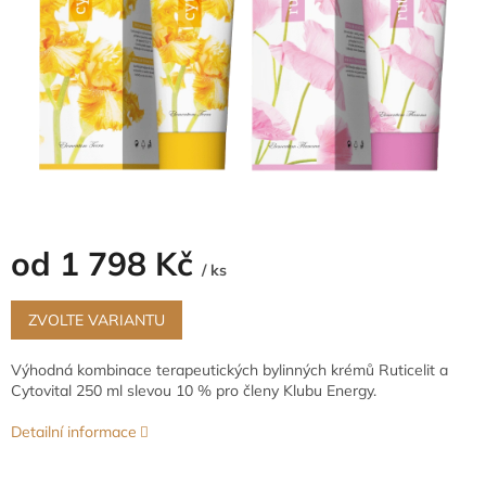
od
1 798 Kč
/ ks
Měrná
cena:
ZVOLTE VARIANTU
Výhodná kombinace terapeutických bylinných krémů Ruticelit a
Cytovital 250 ml slevou 10 % pro členy Klubu Energy.
Detailní informace