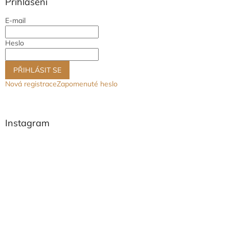
a
Přihlášení
t
E-mail
í
Heslo
PŘIHLÁSIT SE
Nová registrace
Zapomenuté heslo
Instagram