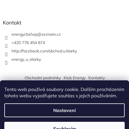
Kontakt
energycbshop
@
seznam.cz
+420 776 454 874
http://facebook.com/obchod.u.klarky
energy_u_klarky
Obchodní podmínky
Klub Energy
Kontakty
Tento web používá soubory cookie. Dalším procházením
tohoto webu vyjadřujete souhlas s jejich používáním.
Vytvořil Shoptet
Nastavení
Copyright 2026
Energy Klub České Budějovice a obchod U
Souhlasím