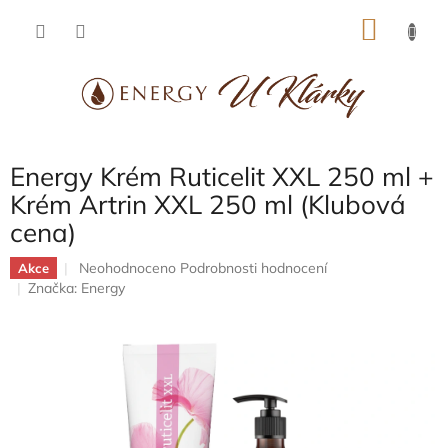
Přejít
NÁKU
na
obsah
KOŠÍK
Energy Krém Ruticelit XXL 250 ml +
Krém Artrin XXL 250 ml (Klubová
cena)
Průměrné
Neohodnoceno
Podrobnosti hodnocení
Akce
hodnocení
Značka:
Energy
produktu
je
0,0
z
5
hvězdiček.