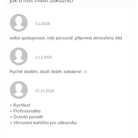
Hodnocení obchodu je 5 z 5 hvězdiček.
3.2.2026
velká spokojenost, milý personál ,příjemná atmosféra, klid
Hodnocení obchodu je 5 z 5 hvězdiček.
2.12.2025
Rychlé dodání, zboží dobře zabalené :-)
Hodnocení obchodu je 5 z 5 hvězdiček.
27.11.2025
+ Rychlost
+ Profesionalita
+ Ochota poradit
+ Věrnostní kartička pro zákazníky