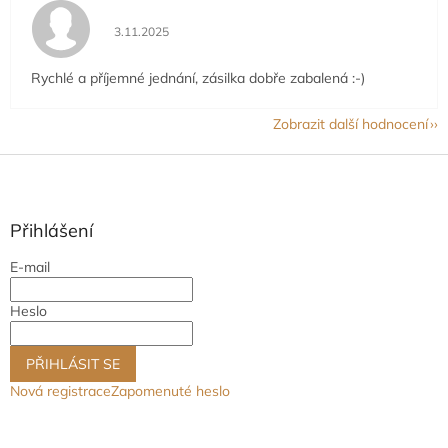
Hodnocení obchodu je 5 z 5 hvězdiček.
3.11.2025
Rychlé a příjemné jednání, zásilka dobře zabalená :-)
Zobrazit další hodnocení
Z
á
p
a
Přihlášení
t
E-mail
í
Heslo
PŘIHLÁSIT SE
Nová registrace
Zapomenuté heslo