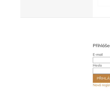
Z
á
p
a
t
Přihláše
í
E-mail
Heslo
PŘIHLÁ
Nová regis