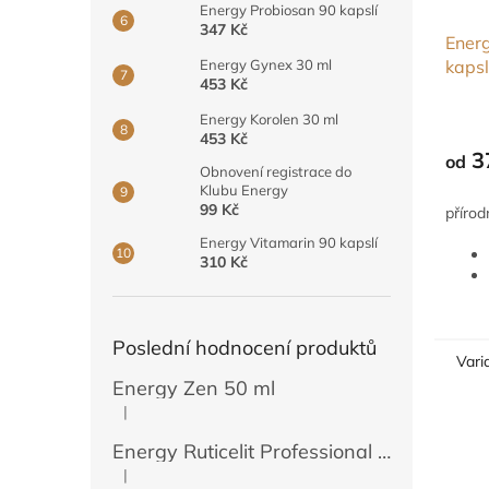
Energy Probiosan 90 kapslí
347 Kč
Energ
kapsl
Energy Gynex 30 ml
453 Kč
Průmě
Energy Korolen 30 ml
hodno
453 Kč
produ
3
od
Obnovení registrace do
je
Klubu Energy
5,0
99 Kč
přírod
z
5
Energy Vitamarin 90 kapslí
hvězdi
310 Kč
Poslední hodnocení produktů
Vari
Energy Zen 50 ml
|
Hodnocení produktu je 5 z 5 hvězdiček.
Energy Ruticelit Professional 500 ml
|
Hodnocení produktu je 5 z 5 hvězdiček.