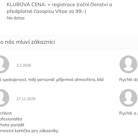
KLUBOVÁ CENA: + registrace (roční členství a
předplatné časopisu Vitae za 99,-)
Na dotaz
Hodnocení obchodu je 5 z 5 hvězdiček.
3.2.2026
á spokojenost, milý personál ,příjemná atmosféra, klid
Rychlé do
Hodnocení obchodu je 5 z 5 hvězdiček.
27.11.2025
chlost
Rychlé a 
ofesionalita
hota poradit
rnostní kartička pro zákazníky