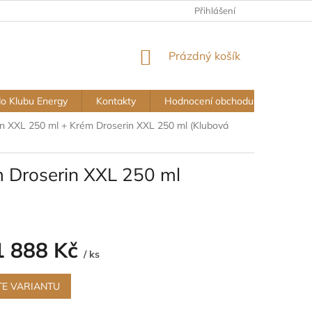
Přihlášení
NÁKUPNÍ
Prázdný košík
KOŠÍK
do Klubu Energy
Kontakty
Hodnocení obchodu
Vše o
n XXL 250 ml + Krém Droserin XXL 250 ml (Klubová
m Droserin XXL 250 ml
1 888 Kč
/ ks
TE VARIANTU