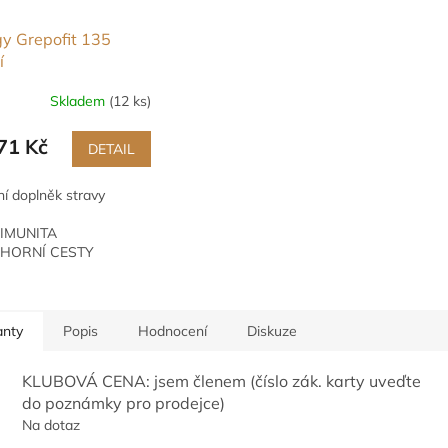
y Grepofit 135
í
Skladem
(12 ks)
rné
cení
ktu
71 Kč
DETAIL
ní doplněk stravy
IMUNITA
ček.
HORNÍ CESTY
DÝCHACÍ
MOČOVÉ CESTY
MIKROBIOLOGICKÁ
ROVNOVÁHA
anty
Popis
Hodnocení
Diskuze
KLUBOVÁ CENA: jsem členem (číslo zák. karty uveďte
do poznámky pro prodejce)
Na dotaz