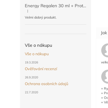
Energy Regalen 30 ml + Protektin 50 ml (POUZE PRO ČLENY)
|
Hodnocení produktu je 5 z 5 hvězdiček.
Velmi dobrý produkt.
Vše o nákupu
Vše o nákupu
velk
19.3.2026
Ověřování recenzí
26.9.2020
Ochrana osobních údajů
+ Ry
22.7.2020
+ Pr
+ Oc
+ Vě