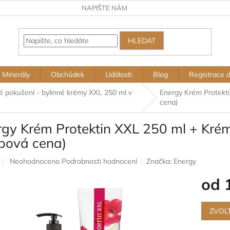
NAPIŠTE NÁM
HLEDAT
Minerály
Obchůdek
Události
Blog
Registrace 
é pokušení - bylinné krémy XXL 250 ml v
Energy Krém Protekti
cena)
rgy Krém Protektin XXL 250 ml + Kré
ubová cena)
Průměrné
Neohodnoceno
Podrobnosti hodnocení
Značka:
Energy
hodnocení
od
produktu
je
0,0
Měrná
z
cena:
ZVOL
5
hvězdiček.