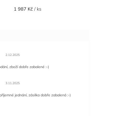
1 987 Kč
/ ks
Hodnocení obchodu je 5 z 5 hvězdiček.
2.12.2025
dání, zboží dobře zabalené :-)
Hodnocení obchodu je 5 z 5 hvězdiček.
3.11.2025
příjemné jednání, zásilka dobře zabalená :-)