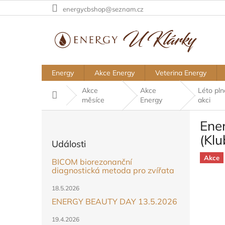
Přejít
energycbshop@seznam.cz
na
obsah
Energy
Akce Energy
Veterina Energy
Akce
Akce
Léto pln
Domů
měsíce
Energy
akci
P
Ene
o
s
(Kl
Události
t
r
Akce
BICOM biorezonanční
a
diagnostická metoda pro zvířata
n
18.5.2026
n
ENERGY BEAUTY DAY 13.5.2026
í
p
19.4.2026