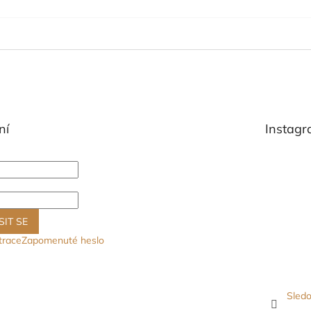
ní
Instag
SIT SE
trace
Zapomenuté heslo
Sledo