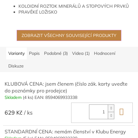
hvězdiček.
KOLOIDNÍ ROZTOK MINERÁLŮ A STOPOVÝCH PRVKŮ
PRAVĚKÉ LOŽISKO
OPTIMÁLNÍ VYUŽITELNOST
ZOBRAZIT VŠECHNY SOUVISEJÍCÍ PRODUKTY
Varianty
Popis
Podobné (3)
Videa (1)
Hodnocení
Diskuze
KLUBOVÁ CENA: jsem členem (číslo zák. karty uveďte
do poznámky pro prodejce)
Skladem
(4 ks)
EAN:
8594069933338
Do 
629 Kč
/ ks
STANDARDNÍ CENA: nemám členství v Klubu Energy