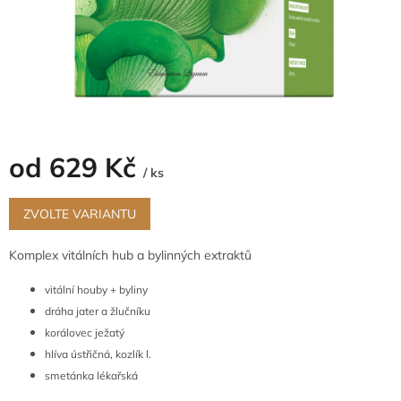
od
629 Kč
/ ks
Měrná
cena:
ZVOLTE VARIANTU
Komplex vitálních hub a bylinných extraktů
vitální houby + byliny
dráha jater a žlučníku
korálovec ježatý
hlíva ústřičná, kozlík l.
smetánka lékařská