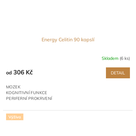
Energy Celitin 90 kapslí
Skladem
(6 ks)
Průměrné
hodnocení
produktu
306 Kč
od
DETAIL
je
5,0
MOZEK
z
KOGNITIVNÍ FUNKCE
5
PERIFERNÍ PROKRVENÍ
hvězdiček.
Výživa