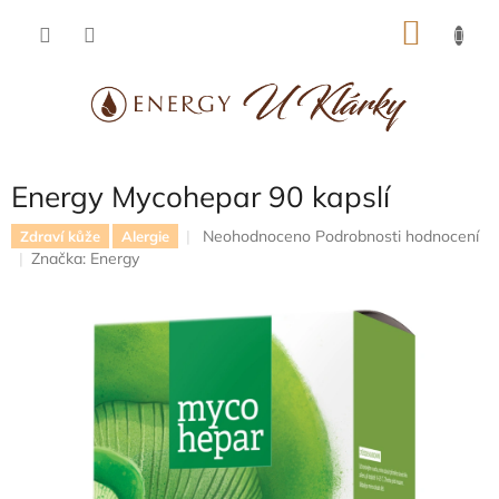
Přejít
NÁKU
na
obsah
KOŠÍK
Energy Mycohepar 90 kapslí
Průměrné
Neohodnoceno
Podrobnosti hodnocení
Zdraví kůže
Alergie
hodnocení
Značka:
Energy
produktu
je
0,0
z
5
hvězdiček.