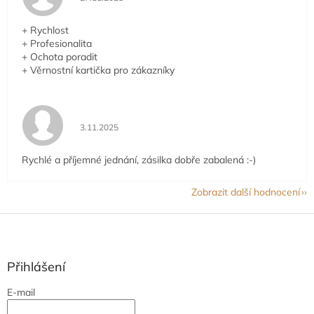
+ Rychlost
+ Profesionalita
+ Ochota poradit
+ Věrnostní kartička pro zákazníky
Hodnocení obchodu je 5 z 5 hvězdiček.
3.11.2025
Rychlé a příjemné jednání, zásilka dobře zabalená :-)
Zobrazit další hodnocení
Z
á
p
a
Přihlášení
t
E-mail
í