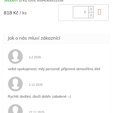
Skladem
(5 ks)
EAN:
8594069933338
Do 
818 Kč
/ ks
Hodnocení obchodu je 5 z 5 hvězdiček.
3.2.2026
velká spokojenost, milý personál ,příjemná atmosféra, klid
Hodnocení obchodu je 5 z 5 hvězdiček.
2.12.2025
Rychlé dodání, zboží dobře zabalené :-)
Hodnocení obchodu je 5 z 5 hvězdiček.
27.11.2025