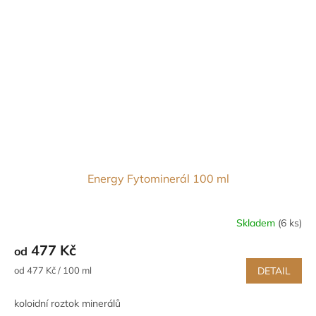
Energy Fytominerál 100 ml
Skladem
(6 ks)
Průměrné
hodnocení
477 Kč
od
produktu
je
Měrná
od 477 Kč / 100 ml
DETAIL
5,0
cena:
z
koloidní roztok minerálů
5