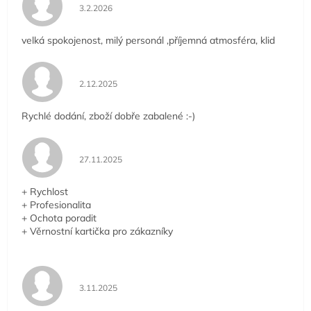
Hodnocení obchodu je 5 z 5 hvězdiček.
3.2.2026
velká spokojenost, milý personál ,příjemná atmosféra, klid
Hodnocení obchodu je 5 z 5 hvězdiček.
2.12.2025
Rychlé dodání, zboží dobře zabalené :-)
Hodnocení obchodu je 5 z 5 hvězdiček.
27.11.2025
+ Rychlost
+ Profesionalita
+ Ochota poradit
+ Věrnostní kartička pro zákazníky
Hodnocení obchodu je 5 z 5 hvězdiček.
3.11.2025