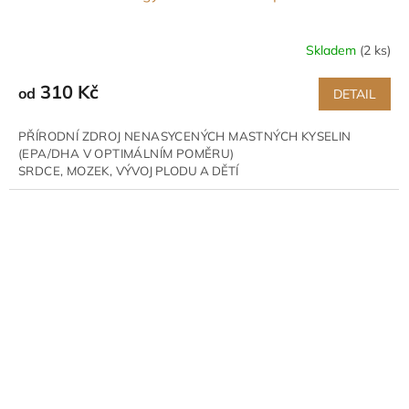
Skladem
(2 ks)
310 Kč
od
DETAIL
PŘÍRODNÍ ZDROJ NENASYCENÝCH MASTNÝCH KYSELIN
(EPA/DHA V OPTIMÁLNÍM POMĚRU)
SRDCE,
MOZEK,
VÝVOJ PLODU A DĚTÍ