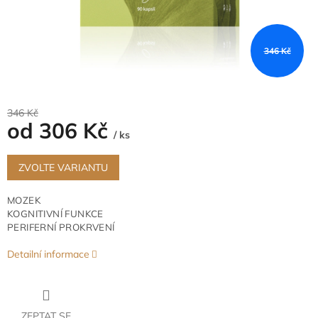
346 Kč
346 Kč
od
306 Kč
/ ks
Měrná
cena:
ZVOLTE VARIANTU
MOZEK
KOGNITIVNÍ FUNKCE
PERIFERNÍ PROKRVENÍ
Detailní informace
ZEPTAT SE