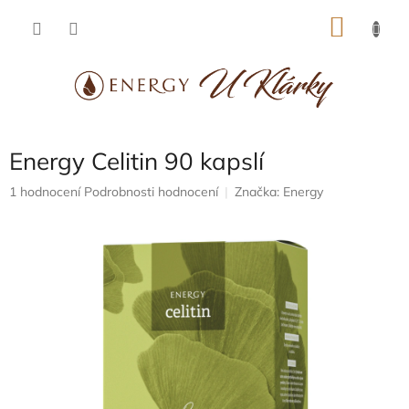
Přejít
NÁKU
na
obsah
KOŠÍK
Energy Celitin 90 kapslí
Průměrné
1 hodnocení
Podrobnosti hodnocení
Značka:
Energy
hodnocení
produktu
je
5,0
z
5
hvězdiček.