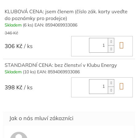
KLUBOVÁ CENA: jsem členem (číslo zák. karty uveďte
do poznámky pro prodejce)
Skladem
(6 ks)
EAN:
8594069933086
346 Kč
Do 
306 Kč
/ ks
STANDARDNÍ CENA: bez členství v Klubu Energy
Skladem
(10 ks)
EAN:
8594069933086
Do 
398 Kč
/ ks