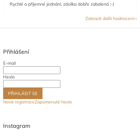
Rychlé a příjemné jednání, zásilka dobře zabalená :-)
Zobrazit další hodnocení
Z
á
p
a
Přihlášení
t
E-mail
í
Heslo
PŘIHLÁSIT SE
Nová registrace
Zapomenuté heslo
Instagram