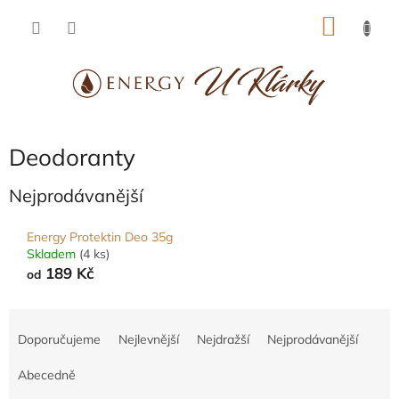
Přejít
NÁKU
na
obsah
KOŠÍK
Deodoranty
Nejprodávanější
Energy Protektin Deo 35g
Skladem
(4 ks)
189 Kč
od
Ř
a
Doporučujeme
Nejlevnější
Nejdražší
Nejprodávanější
z
e
Abecedně
n