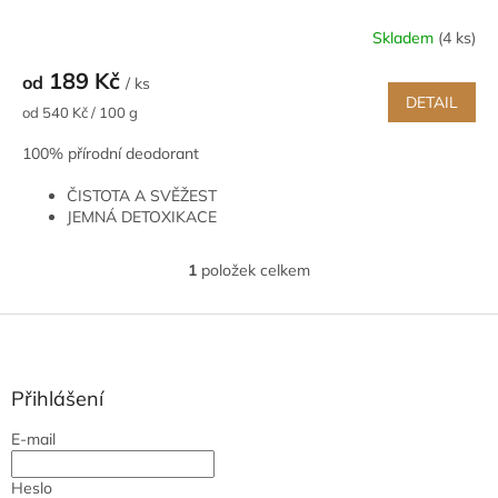
Skladem
(4 ks)
189 Kč
od
/ ks
DETAIL
Měrná
od 540 Kč / 100 g
cena:
100% přírodní deodorant
ČISTOTA A SVĚŽEST
JEMNÁ DETOXIKACE
ZCELA PŘÍRODNÍ A EKOLOGICKÝ
1
položek celkem
O
v
l
Z
á
á
d
p
a
a
Přihlášení
c
t
í
E-mail
í
p
r
Heslo
v