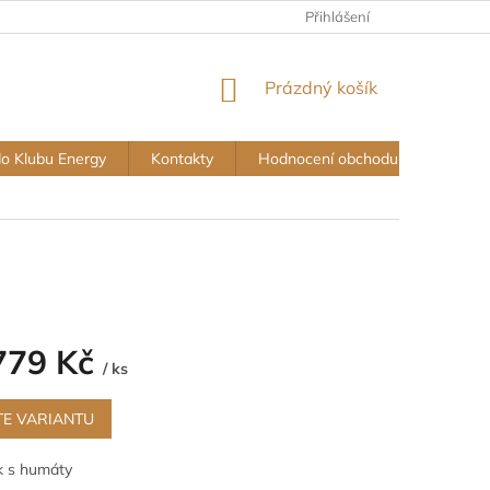
Přihlášení
NÁKUPNÍ
Prázdný košík
KOŠÍK
do Klubu Energy
Kontakty
Hodnocení obchodu
Vše o
779 Kč
/ ks
TE VARIANTU
k s humáty