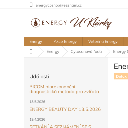
Přejít
energycbshop@seznam.cz
na
obsah
Energy
Akce Energy
Veterina Energy
Domů
Energy
Cytosanová řada
Energy 
P
Ene
o
s
Události
Detox
t
r
BICOM biorezonanční
a
diagnostická metoda pro zvířata
n
18.5.2026
n
ENERGY BEAUTY DAY 13.5.2026
í
p
19.4.2026
a
SETKÁNÍ A SEZNÁMENÍ SE S