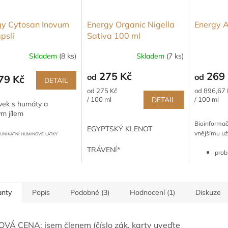
gy Cytosan Inovum
Energy Organic Nigella
Energy A
pslí
Sativa 100 ml
Skladem
(8 ks)
Skladem
(7 ks)
Průměrné
hodnocení
275 Kč
269 
od
od
produktu
79 Kč
DETAIL
je
Měrná
Měrná
od 275 Kč
od 896,67 
5,0
cena:
cena:
/ 100 ml
DETAIL
/ 100 ml
avek s humáty a
z
m jílem
5
Bioinformačn
hvězdiček.
EGYPTSKÝ KLENOT
vnějšímu uži
UNIKÁTNÍ HUMINOVÉ LÁTKY
PROČIŠTĚNÍ ORGANISMU
TRÁVENÍ*
prob
PODPORA TRÁVENÍ
slu
FUNKCE JATER
infe
CUKR V KRVI
nach
kožn
anty
Popis
Podobné (3)
Hodnocení (1)
Diskuze
VÁ CENA: jsem členem (číslo zák. karty uveďte