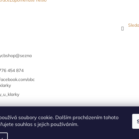
trace
Zapomenuté heslo
Sledo
ycbshop
@
sezna
776 454 874
/facebook.com/obc
klarky
y_u_klarky
Obchodní podmínky
Klub Energy
Kontakty
používá soubory cookie. Dalším procházením tohoto
ujete souhlas s jejich používáním.