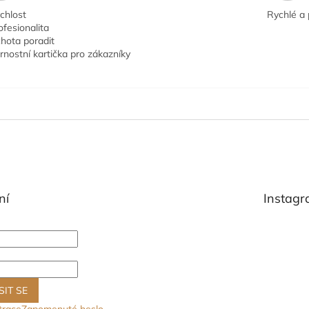
chlost
Rychlé a 
ofesionalita
hota poradit
rnostní kartička pro zákazníky
ní
Instag
SIT SE