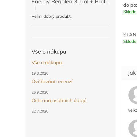
Energy Regalen 30 ml + Protektin 50 ml (POUZE PRO ČLENY)
do po
|
Hodnocení produktu je 5 z 5 hvězdiček.
Sklad
Velmi dobrý produkt.
STAND
Sklad
Vše o nákupu
Vše o nákupu
19.3.2026
Ověřování recenzí
26.9.2020
Ochrana osobních údajů
velk
22.7.2020