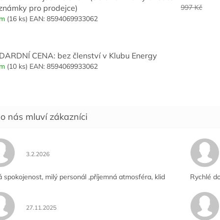
známky pro prodejce)
997 Kč
em
(16 ks)
EAN:
8594069933062
ARDNÍ CENA: bez členství v Klubu Energy
em
(10 ks)
EAN:
8594069933062
Hodnocení obchodu je 5 z 5 hvězdiček.
3.2.2026
á spokojenost, milý personál ,příjemná atmosféra, klid
Rychlé do
Hodnocení obchodu je 5 z 5 hvězdiček.
27.11.2025