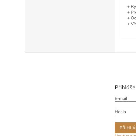
+ Ry
+ Pr
+ Oc
+ Vě
Z
á
p
a
t
Přihláše
í
E-mail
Heslo
PŘIHLÁ