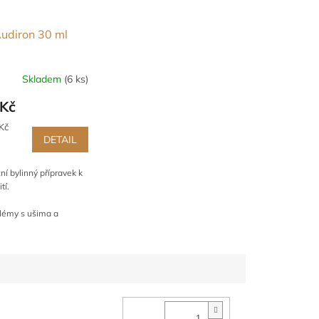
udiron 30 ml
Skladem
(6 ks)
Kč
Kč
DETAIL
í bylinný přípravek k
tí.
lémy s ušima a
chem
kce zp. herpes viry
lazení, bolest zubů
í problémy