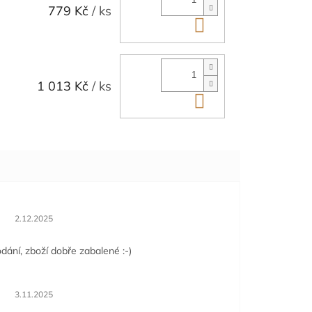
779 Kč
/ ks
Do košíku
1 013 Kč
/ ks
Do košíku
Hodnocení obchodu je 5 z 5 hvězdiček.
2.12.2025
dání, zboží dobře zabalené :-)
Hodnocení obchodu je 5 z 5 hvězdiček.
3.11.2025