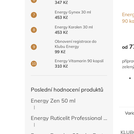
347 Kč
Energy Gynex 30 ml
Ener
453 Kč
90 ka
Energy Korolen 30 ml
453 Kč
Obnovení registrace do
7
od
Klubu Energy
99 Kč
přípr
Energy Vitamarin 90 kapslí
310 Kč
zelený
Poslední hodnocení produktů
Energy Zen 50 ml
|
Hodnocení produktu je 5 z 5 hvězdiček.
Vari
Energy Ruticelit Professional 500 ml
|
Hodnocení produktu je 5 z 5 hvězdiček.
KLUBO