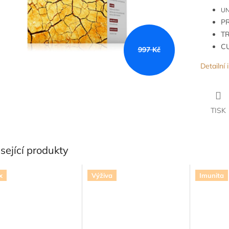
UN
P
TR
CU
997 Kč
Detailní
TISK
sející produkty
x
Výživa
Imunita