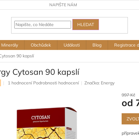
NAPIŠTE NÁM
HLEDAT
Minerály
Obchůdek
Události
Blog
Registrace 
Cytosan 90 kapslí
rgy Cytosan 90 kapslí
Průměrné
1 hodnocení
Podrobnosti hodnocení
Značka:
Energy
hodnocení
produktu
997 Kč
od
je
5,0
z
Měrná
5
cena:
ZVOL
hvězdiček.
příprave