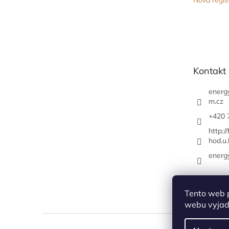
Nová regis
Kontakt
energ
m.cz
+420 
http:/
hod.u.
energ
Tento web 
webu vyjadř