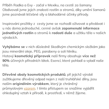
Příběh Radka a Evy - začal v Mexiku, na cestě za šamany.
Obdivovali jsme jejich znalosti rostlin a stromů, díky umění šamanů
jsme poznávali léčebné síly a blahodárné účinky přírody.
Inspirováni prožitky z cesty jsme se rozhodli oživovat a předávat i
u nás doma jednoduché, cenné avšak
zapomenuté informace
jednotlivých rostlin
a stromů k
radosti duše
a užitku těla v našich
výrobcích.
Vyhýbáme se
v nich důsledně škodlivým chemickým složkám jako
jsou minerální oleje, PEG, parabeny a soli hliníku.
Hotový
kosmetický přípravek
naší firmy obsahuje
více než
90%
účinných přírodních látek. Esencí, které pohladí a vyladí naše
těla.
Dřevěné obaly kosmetických produktů
, při jejichž výrobě
zužitkujeme dřevěný odpad nejen z naší truhlářské dílny, jsou
naším
originálním výrobkem
, který je chráněný
průmyslovým
vzorem
. I tímto přístupem se snažíme vyjádřit
ohleduplný vztah k přírodě, k prostředí, v němž žijeme.