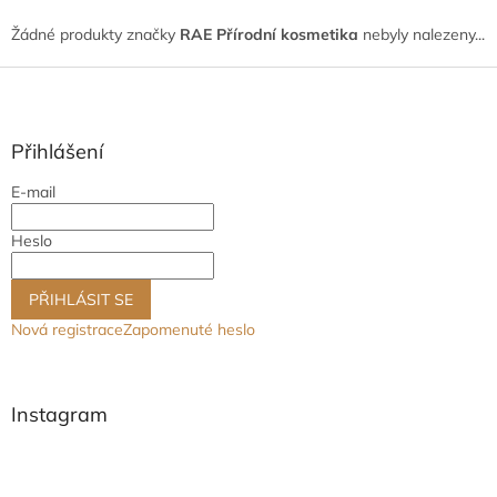
Žádné produkty značky
RAE Přírodní kosmetika
nebyly nalezeny...
Z
á
p
a
Přihlášení
t
E-mail
í
Heslo
PŘIHLÁSIT SE
Nová registrace
Zapomenuté heslo
Instagram