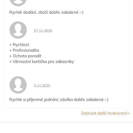
Rychlé dodání, zboží dobře zabalené :-)
Hodnocení obchodu je 5 z 5 hvězdiček.
27.11.2025
+ Rychlost
+ Profesionalita
+ Ochota poradit
+ Věrnostní kartička pro zákazníky
Hodnocení obchodu je 5 z 5 hvězdiček.
3.11.2025
Rychlé a příjemné jednání, zásilka dobře zabalená :-)
Zobrazit další hodnocení
Z
á