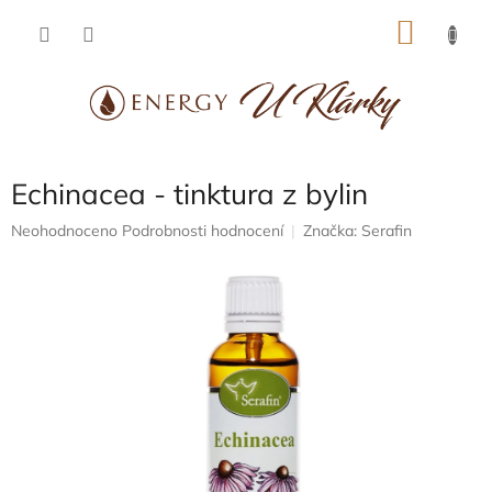
Přejít
NÁKU
na
obsah
KOŠÍK
Echinacea - tinktura z bylin
Průměrné
Neohodnoceno
Podrobnosti hodnocení
Značka:
Serafin
hodnocení
produktu
je
0,0
z
5
hvězdiček.