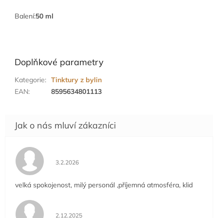
Balení:
50 ml
Doplňkové parametry
Kategorie
:
Tinktury z bylin
EAN
:
8595634801113
Hodnocení obchodu je 5 z 5 hvězdiček.
3.2.2026
velká spokojenost, milý personál ,příjemná atmosféra, klid
Hodnocení obchodu je 5 z 5 hvězdiček.
2.12.2025