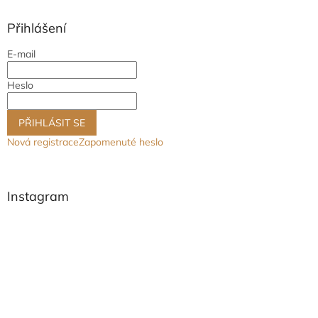
p
a
Přihlášení
t
E-mail
í
Heslo
PŘIHLÁSIT SE
Nová registrace
Zapomenuté heslo
Instagram