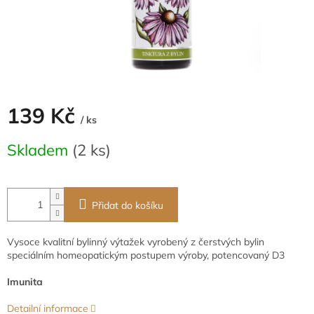
139 Kč
/ ks
Měrná
Skladem
(2 ks)
cena:
Přidat do košíku
Vysoce kvalitní bylinný výtažek vyrobený z čerstvých bylin
speciálním homeopatickým postupem výroby, potencovaný D3
Imunita
Detailní informace