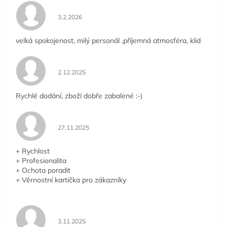
Hodnocení obchodu je 5 z 5 hvězdiček.
3.2.2026
velká spokojenost, milý personál ,příjemná atmosféra, klid
Hodnocení obchodu je 5 z 5 hvězdiček.
2.12.2025
Rychlé dodání, zboží dobře zabalené :-)
Hodnocení obchodu je 5 z 5 hvězdiček.
27.11.2025
+ Rychlost
+ Profesionalita
+ Ochota poradit
+ Věrnostní kartička pro zákazníky
Hodnocení obchodu je 5 z 5 hvězdiček.
3.11.2025