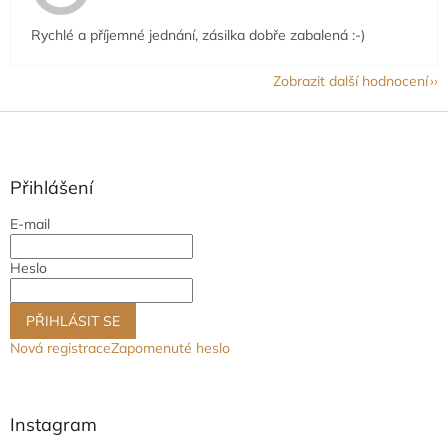
Rychlé a příjemné jednání, zásilka dobře zabalená :-)
Zobrazit další hodnocení
Z
á
p
a
Přihlášení
t
E-mail
í
Heslo
PŘIHLÁSIT SE
Nová registrace
Zapomenuté heslo
Instagram