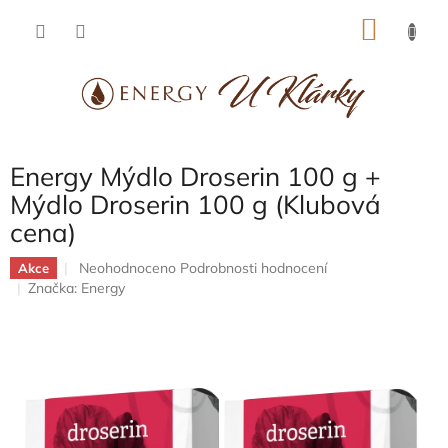
Přejít
NÁKU
na
obsah
KOŠÍK
Energy Mýdlo Droserin 100 g +
Mýdlo Droserin 100 g (Klubová
cena)
Průměrné
Neohodnoceno
Podrobnosti hodnocení
Akce
hodnocení
Značka:
Energy
produktu
je
0,0
z
5
hvězdiček.