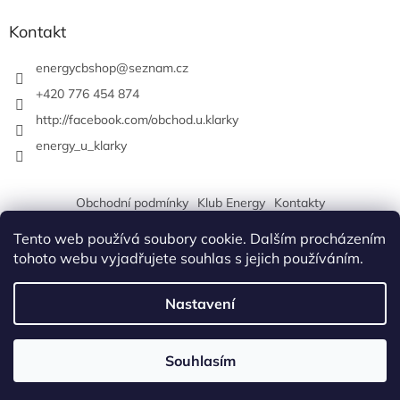
Kontakt
energycbshop
@
seznam.cz
+420 776 454 874
http://facebook.com/obchod.u.klarky
energy_u_klarky
Obchodní podmínky
Klub Energy
Kontakty
Tento web používá soubory cookie. Dalším procházením
tohoto webu vyjadřujete souhlas s jejich používáním.
Vytvořil Shoptet
Nastavení
Copyright 2026
Energy Klub České Budějovice a obchod U
Souhlasím
Klárky
. Všechna práva vyhrazena.
Odběr novinek