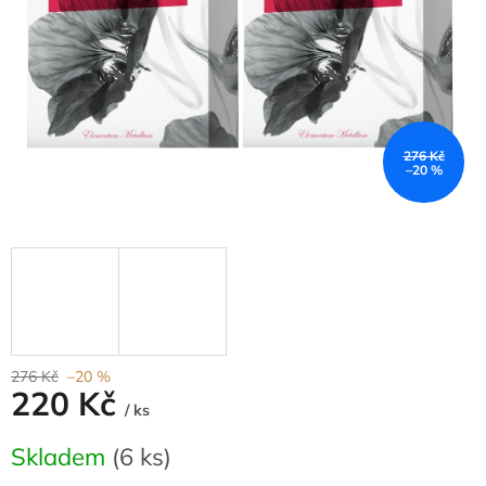
276 Kč
–20 %
276 Kč
–20 %
220 Kč
/ ks
Měrná
Skladem
(6 ks)
cena: