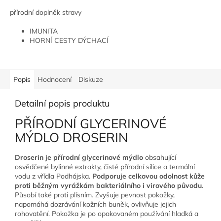
5,0
přírodní doplněk stravy
z
5
IMUNITA
hvězdiček.
HORNÍ CESTY DÝCHACÍ
MOČOVÉ CESTY
MIKROBIOLOGICKÁ ROVNOVÁHA
Popis
Hodnocení
Diskuze
Detailní popis produktu
PŘÍRODNÍ GLYCERINOVÉ
MÝDLO DROSERIN
Droserin je přírodní glycerinové mýdlo
obsahující
osvědčené bylinné extrakty, čisté přírodní silice a termální
vodu z vřídla Podhájska.
Podporuje celkovou odolnost kůže
proti běžným vyrážkám bakteriálního i virového původu
.
Působí také proti plísním. Zvyšuje pevnost pokožky,
napomáhá dozrávání kožních buněk, ovlivňuje jejich
rohovatění. Pokožka je po opakovaném používání hladká a