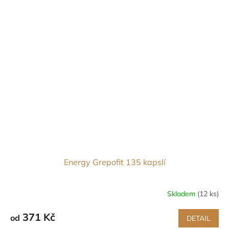
Energy Grepofit 135 kapslí
Skladem
(12 ks)
Průměrné
hodnocení
produktu
371 Kč
od
DETAIL
je