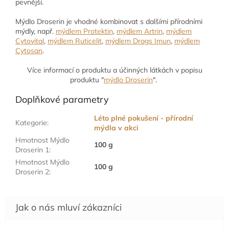
pevnější.
Mýdlo Droserin je vhodné kombinovat s dalšími přírodními
mýdly, např.
mýdlem Protektin
,
mýdlem Artrin
,
mýdlem
Cytovital
,
mýdlem Ruticelit
,
mýdlem Drags Imun
,
mýdlem
Cytosan
.
Více informací o produktu a účinných látkách v popisu
produktu "
mýdlo Droserin
".
Doplňkové parametry
Léto plné pokušení - přírodní
Kategorie
:
mýdla v akci
Hmotnost Mýdlo
100 g
Droserin 1
:
Hmotnost Mýdlo
100 g
Droserin 2
: