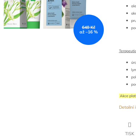
al
akn
pr
648 Kč
pod
až –16 %
Terapeutic
úra
ly
po
po
Akce plat
Detailní
TISK