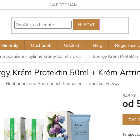
NAPIŠTE NÁM
HLEDAT
Minerály
Obchůdek
Události
Blog
Registrace 
lné pokušení - bylinné krémy 50 ml v akci
Energy Krém Protektin 
rgy Krém Protektin 50ml + Krém Artri
Průměrné
Neohodnoceno
Podrobnosti hodnocení
Značka:
Energy
hodnocení
produktu
648 Kč
od
je
0,0
z
Měrná
5
cena:
ZVOL
hvězdiček.
Terapeutic