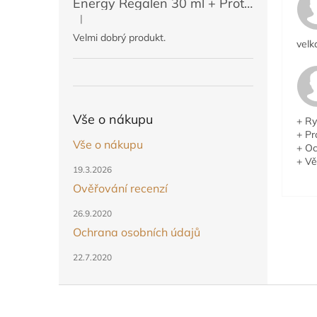
Energy Regalen 30 ml + Protektin 50 ml (POUZE PRO ČLENY)
|
Hodnocení produktu je 5 z 5 hvězdiček.
Velmi dobrý produkt.
velk
Vše o nákupu
+ Ry
+ Pr
Vše o nákupu
+ Oc
+ Vě
19.3.2026
Ověřování recenzí
26.9.2020
Ochrana osobních údajů
22.7.2020
Z
á