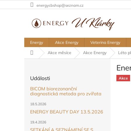
Přejít
energycbshop@seznam.cz
na
obsah
Energy
Akce Energy
Veterina Energy
Domů
Akce měsíce
Akce Energy
Léto p
P
Ene
o
s
Události
Akce
t
r
BICOM biorezonanční
a
diagnostická metoda pro zvířata
n
18.5.2026
n
ENERGY BEAUTY DAY 13.5.2026
í
p
19.4.2026
a
SETKÁNÍ A SEZNÁMENÍ SE S