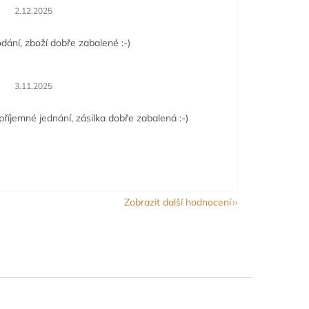
Hodnocení obchodu je 5 z 5 hvězdiček.
2.12.2025
dání, zboží dobře zabalené :-)
Hodnocení obchodu je 5 z 5 hvězdiček.
3.11.2025
příjemné jednání, zásilka dobře zabalená :-)
Zobrazit další hodnocení