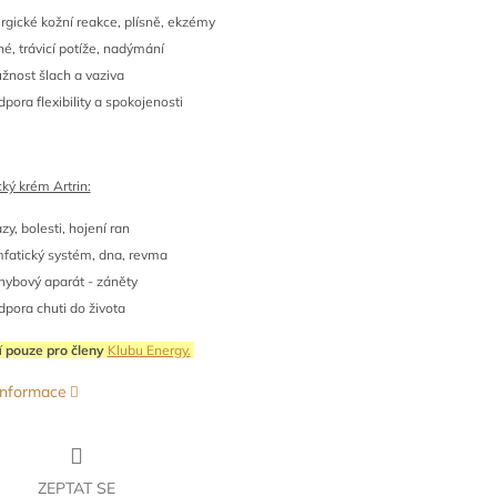
ergické kožní reakce, plísně, ekzémy
é, trávicí potíže, nadýmání
užnost šlach a vaziva
pora flexibility a spokojenosti
ký krém Artrin:
zy, bolesti, hojení ran
mfatický systém, dna, revma
hybový aparát - záněty
dpora chuti do života
í
pouze pro členy
Klubu Energy.
 informace
ZEPTAT SE