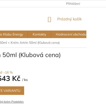
Přihlášení
NÁKUPNÍ
Prázdný košík
KOŠÍK
do Klubu Energy
Kontakty
Hodnocení obchodu
Vše o
50ml + Krém Artrin 50ml (Klubová cena)
n 50ml (Klubová cena)
až –16 %
543 Kč
/ ks
TE VARIANTU
ký krém Protektin: