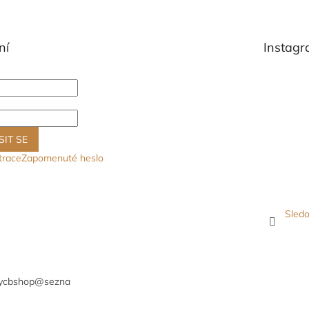
ní
Instag
SIT SE
trace
Zapomenuté heslo
Sledo
ycbshop
@
sezna