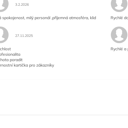
Hodnocení obchodu je 5 z 5 hvězdiček.
3.2.2026
á spokojenost, milý personál ,příjemná atmosféra, klid
Rychlé do
Hodnocení obchodu je 5 z 5 hvězdiček.
27.11.2025
chlost
Rychlé a 
ofesionalita
hota poradit
rnostní kartička pro zákazníky