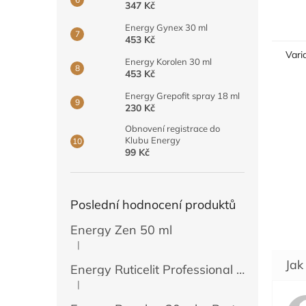
347 Kč
Energy Gynex 30 ml
453 Kč
Vari
Energy Korolen 30 ml
453 Kč
Energy Grepofit spray 18 ml
230 Kč
Obnovení registrace do
Klubu Energy
99 Kč
Poslední hodnocení produktů
Energy Zen 50 ml
|
Hodnocení produktu je 5 z 5 hvězdiček.
Energy Ruticelit Professional 500 ml
|
Hodnocení produktu je 5 z 5 hvězdiček.