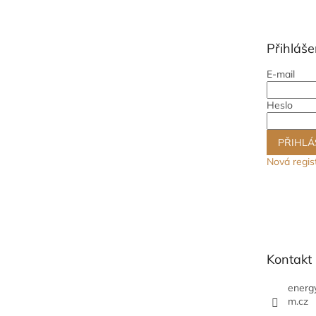
p
a
t
Přihláše
í
E-mail
Heslo
PŘIHLÁ
Nová regis
Kontakt
energ
m.cz