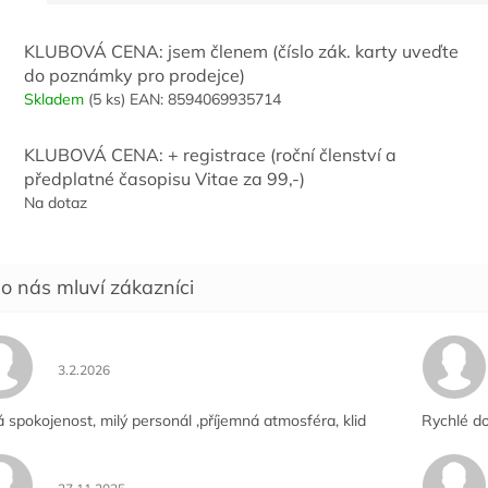
SVALOVÁ I
SVA
latí pouze pro členy Klubu
PSYCHICKÁ ÚNAVA,
PSY
y
(reg.č. napsat do
KLUBOVÁ CENA: jsem členem (číslo zák. karty uveďte
BOLESTI HLAVY A
BOL
mky).
do poznámky pro prodejce)
ZÁNĚTY NERVŮ
ZÁN
Skladem
(5 ks)
EAN:
8594069935714
PODPORUJE
POD
AKTIVITU A RADOST
A R
ZE ŽIVOTA
KLUBOVÁ CENA: + registrace (roční členství a
předplatné časopisu Vitae za 99,-)
Na dotaz
Hodnocení obchodu je 5 z 5 hvězdiček.
3.2.2026
á spokojenost, milý personál ,příjemná atmosféra, klid
Rychlé do
Hodnocení obchodu je 5 z 5 hvězdiček.