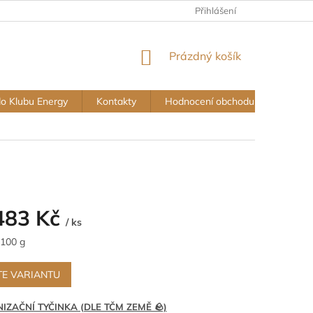
Přihlášení
NÁKUPNÍ
Prázdný košík
KOŠÍK
do Klubu Energy
Kontakty
Hodnocení obchodu
Vše o
483 Kč
/ ks
 100 g
TE VARIANTU
ZAČNÍ TYČINKA (DLE TČM ZEMĚ 🪨)