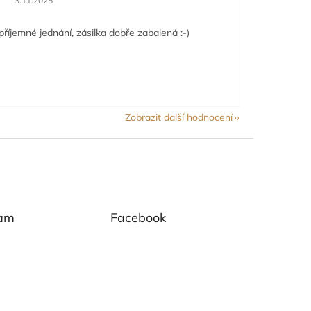
3.11.2025
příjemné jednání, zásilka dobře zabalená :-)
Zobrazit další hodnocení
ram
Facebook