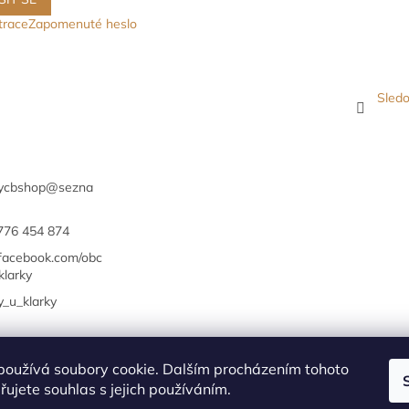
trace
Zapomenuté heslo
Sledo
ycbshop
@
sezna
776 454 874
/facebook.com/obc
klarky
y_u_klarky
Obchodní podmínky
Klub Energy
Kontakty
používá soubory cookie. Dalším procházením tohoto
ujete souhlas s jejich používáním.