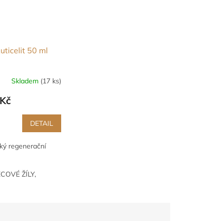
uticelit 50 ml
Skladem
(17 ks)
Kč
DETAIL
ký regenerační
COVÉ ŽÍLY,
OROIDY,
RASKANÉ ŽILKY
ÁLENINY,
UZENINY,
RCOVÉ VŘEDY