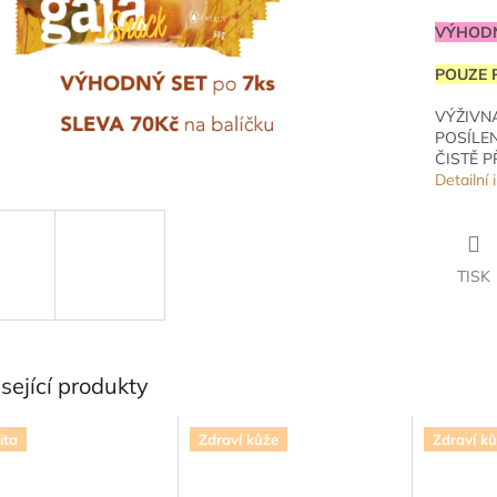
VÝHODN
POUZE 
VÝŽIVN
POSÍLEN
ČISTĚ P
Detailní
TISK
sející produkty
ita
Zdraví kůže
Zdraví k