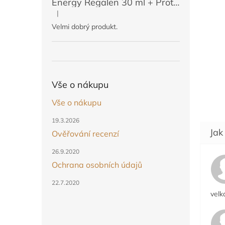
Energy Regalen 30 ml + Protektin 50 ml (POUZE PRO ČLENY)
Akce p
|
Hodnocení produktu je 5 z 5 hvězdiček.
Energ
Velmi dobrý produkt.
pozná
Vše o nákupu
Vše o nákupu
19.3.2026
Ověřování recenzí
26.9.2020
Ochrana osobních údajů
22.7.2020
velk