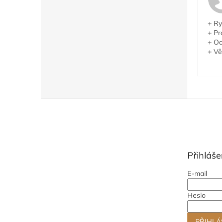
+ Ry
+ Pr
+ Oc
+ Vě
Z
á
p
a
t
Přihláše
í
E-mail
Heslo
PŘIHLÁ