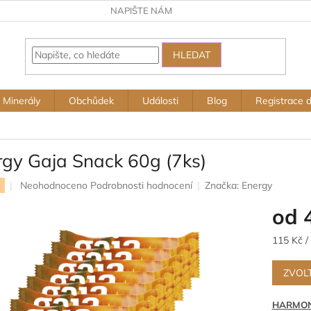
NAPIŠTE NÁM
HLEDAT
Minerály
Obchůdek
Události
Blog
Registrace 
rgy Gaja Snack 60g (7ks)
Průměrné
Neohodnoceno
Podrobnosti hodnocení
Značka:
Energy
hodnocení
od
produktu
je
0,0
Měrná
115 Kč /
z
cena:
5
ZVOL
hvězdiček.
HARMONI