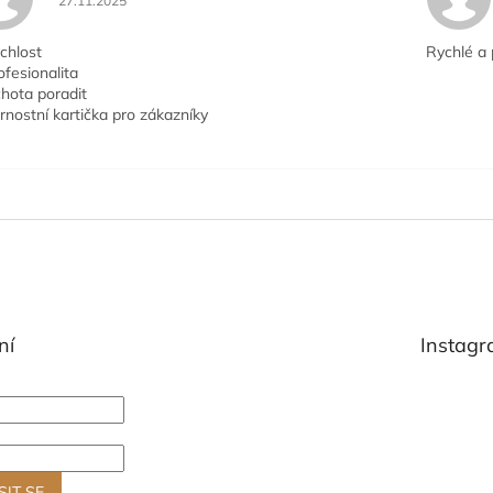
27.11.2025
chlost
Rychlé a 
ofesionalita
hota poradit
rnostní kartička pro zákazníky
ní
Instag
SIT SE