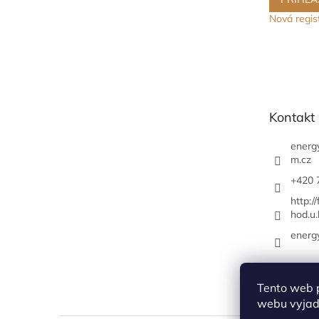
Nová regis
Kontakt
energ
m.cz
+420 
http:/
hod.u.
energ
Tento web 
webu vyjadř