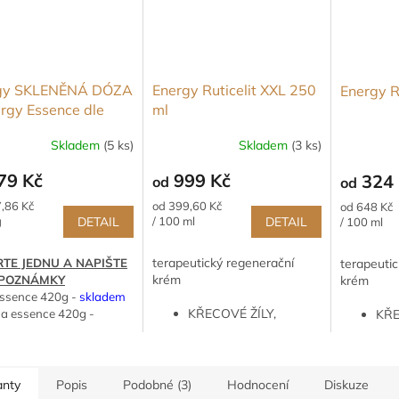
gy SKLENĚNÁ DÓZA
Energy Ruticelit XXL 250
Energy R
rgy Essence dle
ml
u (Klubová cena)
Skladem
(5 ks)
Skladem
(3 ks)
79 Kč
999 Kč
324 
od
od
Měrná
Měrná
,86 Kč
od 399,60 Kč
od 648 Kč
cena:
cena:
g
DETAIL
/ 100 ml
DETAIL
/ 100 ml
terapeutický regenerační
terapeutic
TE JEDNU A NAPIŠTE
krém
krém
O POZNÁMKY
ssence 420g -
skladem
KŘECOVÉ ŽÍLY,
KŘE
a essence 420g -
HEMOROIDY,
HEM
em
POPRASKANÉ ŽILKY
POP
essence 420g -
skladem
POPÁLENINY,
POP
essence 210g -
OPRUZENINY,
OPR
SNĚ NEDOSTUPNÁ
anty
Popis
Podobné (3)
Hodnocení
Diskuze
BÉRCOVÉ VŘEDY
BÉ
sence 210g -
skladem