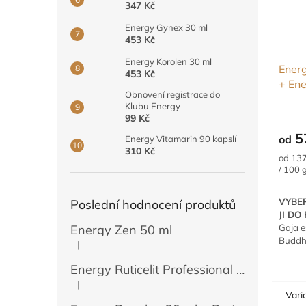
347 Kč
Energy Gynex 30 ml
453 Kč
Energy Korolen 30 ml
Ener
453 Kč
+ Ene
Obnovení registrace do
výběr
Klubu Energy
99 Kč
5
od
Energy Vitamarin 90 kapslí
310 Kč
Měrná
od 137
cena:
/ 100 
VYBER
Poslední hodnocení produktů
JI D
Gaja e
Energy Zen 50 ml
Buddh
|
Hodnocení produktu je 5 z 5 hvězdiček.
sklad
Lama 
Energy Ruticelit Professional 500 ml
Runa 
|
Hodnocení produktu je 5 z 5 hvězdiček.
DOČA
Vari
Tao es