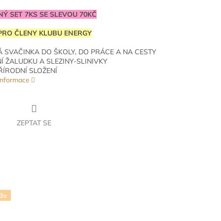
Ý SET 7KS SE SLEVOU 70KČ
PRO ČLENY KLUBU ENERGY
Á SVAČINKA DO ŠKOLY, DO PRÁCE A NA CESTY
Í ŽALUDKU A SLEZINY-SLINIVKY
ŘÍRODNÍ SLOŽENÍ
 informace
ZEPTAT SE
ůže