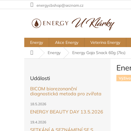
Přejít
energycbshop@seznam.cz
na
obsah
Energy
Akce Energy
Veterina Energy
Domů
Energy
Energy Gaja Snack 60g (7ks)
P
Ene
o
s
Události
Výživa
t
r
BICOM biorezonanční
a
diagnostická metoda pro zvířata
n
18.5.2026
n
ENERGY BEAUTY DAY 13.5.2026
í
p
19.4.2026
a
SETKÁNÍ A SEZNÁMENÍ SE S