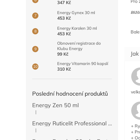
Pro 
347 Kč
Energy Gynex 30 ml
Bližš
453 Kč
Energy Korolen 30 ml
Bale
453 Kč
Obnovení registrace do
Klubu Energy
99 Kč
Energy Vitamarin 90 kapslí
310 Kč
velk
Poslední hodnocení produktů
Energy Zen 50 ml
|
Hodnocení produktu je 5 z 5 hvězdiček.
Energy Ruticelit Professional 500 ml
+ Ry
|
+ Pr
Hodnocení produktu je 5 z 5 hvězdiček.
+ Oc