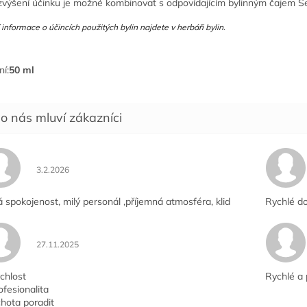
zvýšení účinku je možné kombinovat s odpovídajícím bylinným čajem Se
í informace o účincích použitých bylin najdete v
herbáři bylin
.
ní:
50 ml
Hodnocení obchodu je 5 z 5 hvězdiček.
3.2.2026
á spokojenost, milý personál ,příjemná atmosféra, klid
Rychlé do
Hodnocení obchodu je 5 z 5 hvězdiček.
27.11.2025
chlost
Rychlé a 
ofesionalita
hota poradit