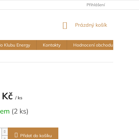
Přihlášení
NÁKUPNÍ
Prázdný košík
KOŠÍK
do Klubu Energy
Kontakty
Hodnocení obchodu
Vše o
 Kč
/ ks
dem
(2 ks)
Přidat do košíku