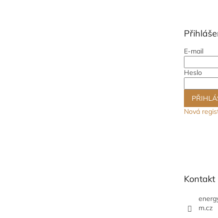
p
a
t
Přihláše
í
E-mail
Heslo
PŘIHLÁ
Nová regis
Kontakt
energ
m.cz