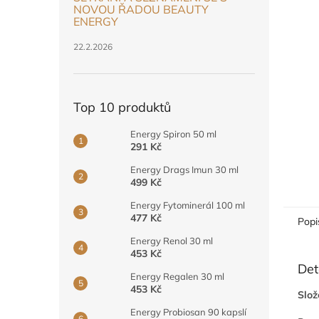
n
NOVOU ŘADOU BEAUTY
e
ENERGY
l
22.2.2026
Top 10 produktů
Energy Spiron 50 ml
291 Kč
Energy Drags Imun 30 ml
499 Kč
Energy Fytominerál 100 ml
477 Kč
Popi
Energy Renol 30 ml
453 Kč
Det
Energy Regalen 30 ml
453 Kč
Slož
Energy Probiosan 90 kapslí