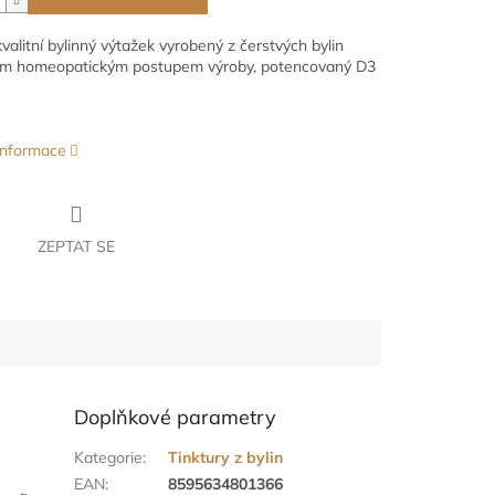
valitní bylinný výtažek vyrobený z čerstvých bylin
ním homeopatickým postupem výroby, potencovaný D3
 informace
ZEPTAT SE
Doplňkové parametry
Kategorie
:
Tinktury z bylin
EAN
:
8595634801366