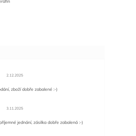
rafin
Hodnocení obchodu je 5 z 5 hvězdiček.
2.12.2025
dání, zboží dobře zabalené :-)
Hodnocení obchodu je 5 z 5 hvězdiček.
3.11.2025
příjemné jednání, zásilka dobře zabalená :-)