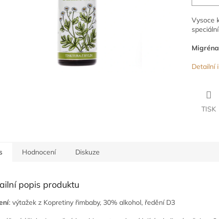
Vysoce k
speciál
Migréna
Detailní
TISK
s
Hodnocení
Diskuze
ailní popis produktu
ení
: výtažek z Kopretiny řimbaby, 30% alkohol, ředění D3