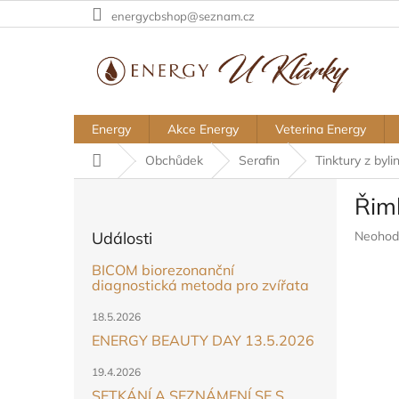
Přejít
energycbshop@seznam.cz
na
obsah
Energy
Akce Energy
Veterina Energy
Domů
Obchůdek
Serafin
Tinktury z byli
P
Řimb
o
s
Průměr
Události
Neohod
t
hodnoc
r
BICOM biorezonanční
produkt
a
diagnostická metoda pro zvířata
je
n
0,0
18.5.2026
z
n
5
ENERGY BEAUTY DAY 13.5.2026
í
hvězdič
p
19.4.2026
a
SETKÁNÍ A SEZNÁMENÍ SE S