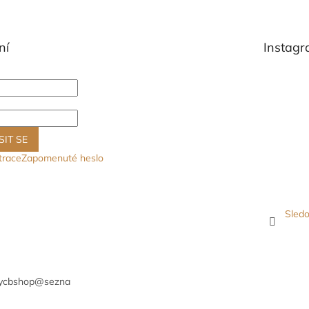
ní
Instag
SIT SE
trace
Zapomenuté heslo
Sledo
ycbshop
@
sezna