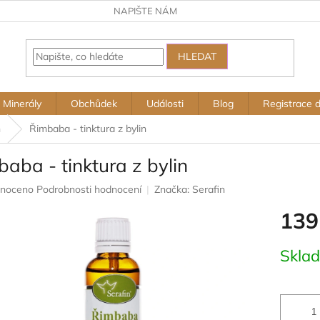
NAPIŠTE NÁM
HLEDAT
Minerály
Obchůdek
Události
Blog
Registrace 
n
Řimbaba - tinktura z bylin
aba - tinktura z bylin
né
noceno
Podrobnosti hodnocení
Značka:
Serafin
ení
139
u
Měrná
Skla
cena:
ek.