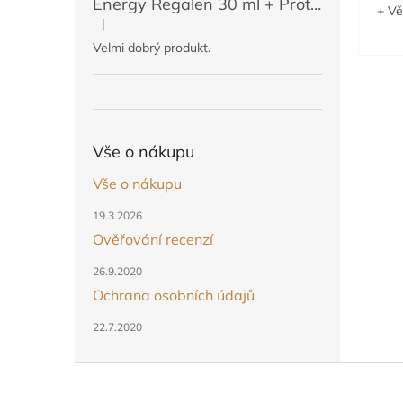
Energy Regalen 30 ml + Protektin 50 ml (POUZE PRO ČLENY)
+ Vě
|
Hodnocení produktu je 5 z 5 hvězdiček.
Velmi dobrý produkt.
Vše o nákupu
Vše o nákupu
19.3.2026
Ověřování recenzí
26.9.2020
Ochrana osobních údajů
22.7.2020
Z
á