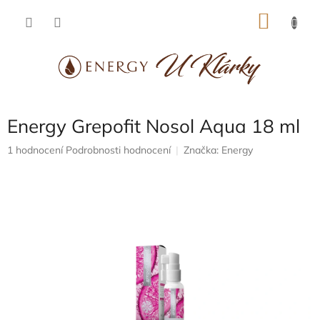
Přejít
NÁKU
na
obsah
KOŠÍK
Energy Grepofit Nosol Aqua 18 ml
Průměrné
1 hodnocení
Podrobnosti hodnocení
Značka:
Energy
hodnocení
produktu
je
5,0
z
5
hvězdiček.