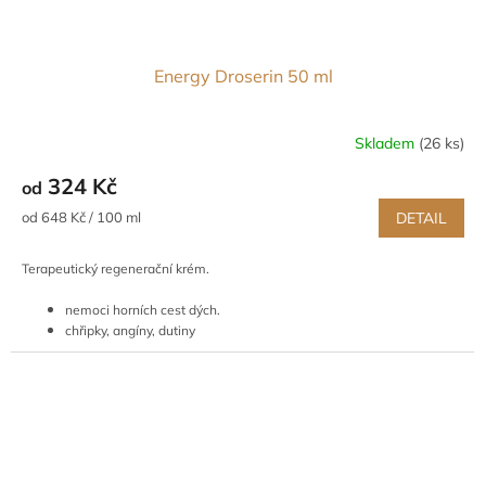
Energy Droserin 50 ml
Skladem
(26 ks)
324 Kč
od
Měrná
od 648 Kč / 100 ml
DETAIL
cena:
Terapeutický regenerační krém.
nemoci horních cest dých.
chřipky, angíny, dutiny
dětské infekční nemoci
ekzémy, akné, suchá kůže
podporuje kuráž a vitalitu