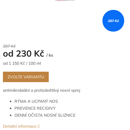
287 Kč
287 Kč
od
230 Kč
/ ks
Měrná
od 1 150 Kč / 100 ml
cena:
ZVOLTE VARIANTU
antimikrobiální a protizánětlivý nosní sprej
RÝMA A UCPANÝ NOS
PREVENCE RECIDIVY
DENNÍ OČISTA NOSNÍ SLIZNICE
Detailní informace