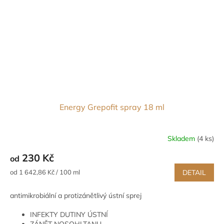
Energy Grepofit spray 18 ml
Skladem
(4 ks)
Průměrné
hodnocení
230 Kč
od
produktu
je
Měrná
od 1 642,86 Kč / 100 ml
DETAIL
5,0
cena:
z
antimikrobiální a protizánětlivý ústní sprej
5
hvězdiček.
INFEKTY DUTINY ÚSTNÍ