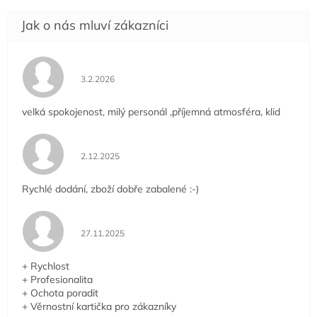
Hodnocení obchodu je 5 z 5 hvězdiček.
3.2.2026
velká spokojenost, milý personál ,příjemná atmosféra, klid
Hodnocení obchodu je 5 z 5 hvězdiček.
2.12.2025
Rychlé dodání, zboží dobře zabalené :-)
Hodnocení obchodu je 5 z 5 hvězdiček.
27.11.2025
+ Rychlost
+ Profesionalita
+ Ochota poradit
+ Věrnostní kartička pro zákazníky