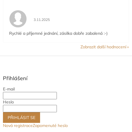
Hodnocení obchodu je 5 z 5 hvězdiček.
3.11.2025
Rychlé a příjemné jednání, zásilka dobře zabalená :-)
Zobrazit další hodnocení
Z
á
p
a
Přihlášení
t
E-mail
í
Heslo
PŘIHLÁSIT SE
Nová registrace
Zapomenuté heslo