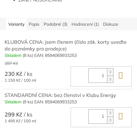
ZÁNĚT NOSOHLTANU
ANGÍNY
Varianty
Popis
Podobné (3)
Hodnocení (1)
Diskuze
KLUBOVÁ CENA: jsem členem (číslo zák. karty uveďte
do poznámky pro prodejce)
Skladem
(8 ks)
EAN:
8594069933253
287 Kč
230 Kč
/ ks
Do 
Měrná
1 150 Kč / 100 ml
cena:
STANDARDNÍ CENA: bez členství v Klubu Energy
Skladem
(9 ks)
EAN:
8594069933253
299 Kč
/ ks
Do 
Měrná
1 495 Kč / 100 ml
cena: