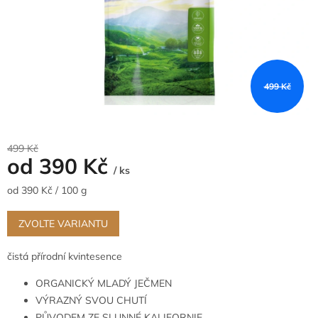
499 Kč
499 Kč
od
390 Kč
/ ks
Měrná
od 390 Kč / 100 g
cena:
ZVOLTE VARIANTU
čistá přírodní kvintesence
ORGANICKÝ MLADÝ JEČMEN
VÝRAZNÝ SVOU CHUTÍ
PŮVODEM ZE SLUNNÉ KALIFORNIE