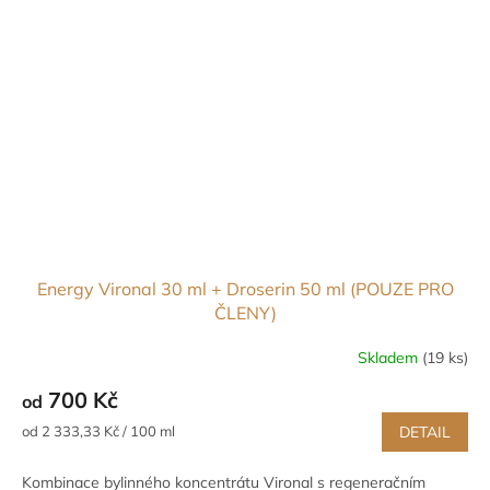
Energy Vironal 30 ml + Droserin 50 ml (POUZE PRO
ČLENY)
Skladem
(19 ks)
700 Kč
od
Měrná
od 2 333,33 Kč / 100 ml
DETAIL
cena:
Kombinace bylinného koncentrátu Vironal s regeneračním