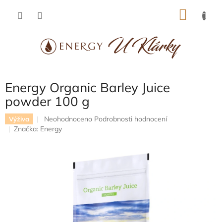
Přejít
NÁKU
na
obsah
KOŠÍK
Energy Organic Barley Juice
powder 100 g
Průměrné
Neohodnoceno
Podrobnosti hodnocení
Výživa
hodnocení
Značka:
Energy
produktu
je
0,0
z
5
hvězdiček.