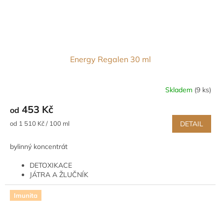
Energy Regalen 30 ml
Skladem
(9 ks)
453 Kč
od
Měrná
od 1 510 Kč / 100 ml
DETAIL
cena:
bylinný koncentrát
DETOXIKACE
JÁTRA A ŽLUČNÍK
ZAŽÍVÁNÍ A STŘEVNÍ TRAKT
POKOŽKA
Imunita