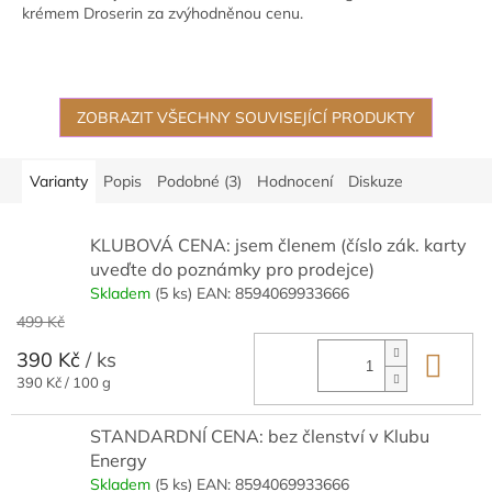
krémem Droserin za zvýhodněnou cenu.
ZOBRAZIT VŠECHNY SOUVISEJÍCÍ PRODUKTY
Varianty
Popis
Podobné (3)
Hodnocení
Diskuze
KLUBOVÁ CENA: jsem členem (číslo zák. karty
uveďte do poznámky pro prodejce)
Skladem
(5 ks)
EAN:
8594069933666
499 Kč
390 Kč
/ ks
Do 
Měrná
390 Kč / 100 g
cena:
STANDARDNÍ CENA: bez členství v Klubu
Energy
Skladem
(5 ks)
EAN:
8594069933666