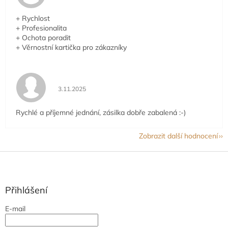
+ Rychlost
+ Profesionalita
+ Ochota poradit
+ Věrnostní kartička pro zákazníky
Hodnocení obchodu je 5 z 5 hvězdiček.
3.11.2025
Rychlé a příjemné jednání, zásilka dobře zabalená :-)
Zobrazit další hodnocení
Z
á
p
a
Přihlášení
t
E-mail
í