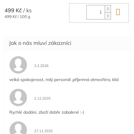
499 Kč
/ ks
Do 
Měrná
499 Kč / 100 g
cena:
Hodnocení obchodu je 5 z 5 hvězdiček.
3.2.2026
velká spokojenost, milý personál ,příjemná atmosféra, klid
Hodnocení obchodu je 5 z 5 hvězdiček.
2.12.2025
Rychlé dodání, zboží dobře zabalené :-)
Hodnocení obchodu je 5 z 5 hvězdiček.
27.11.2025