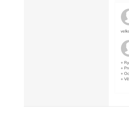
velk
+ Ry
+ Pr
+ Oc
+ Vě
Z
á
p
a