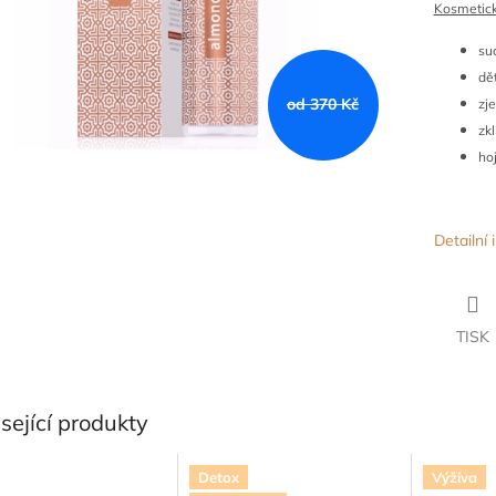
Kosmetick
suc
dě
od 370 Kč
zj
zk
ho
Detailní
TISK
sející produkty
Detox
Výživa