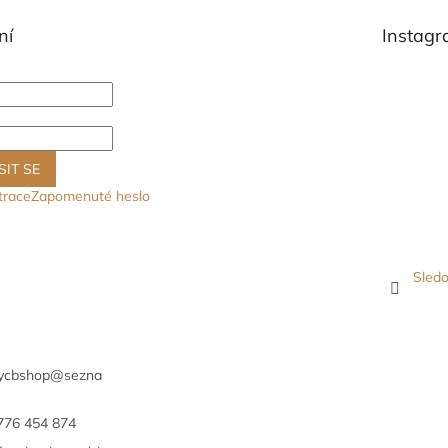
ní
Instag
SIT SE
trace
Zapomenuté heslo
Sledo
ycbshop
@
sezna
776 454 874