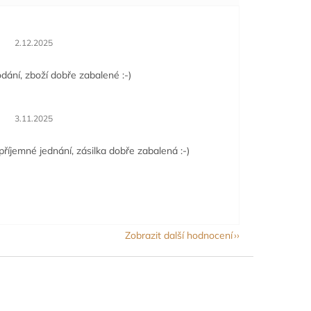
Hodnocení obchodu je 5 z 5 hvězdiček.
2.12.2025
dání, zboží dobře zabalené :-)
Hodnocení obchodu je 5 z 5 hvězdiček.
3.11.2025
příjemné jednání, zásilka dobře zabalená :-)
Zobrazit další hodnocení