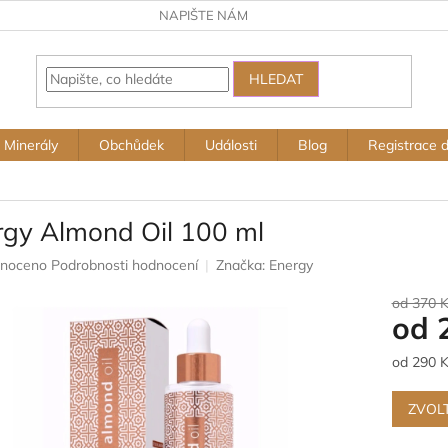
NAPIŠTE NÁM
HLEDAT
Minerály
Obchůdek
Události
Blog
Registrace 
rgy Almond Oil 100 ml
né
noceno
Podrobnosti hodnocení
Značka:
Energy
ení
u
od 370 
od
Měrná
od 290 K
cena:
ek.
ZVOL