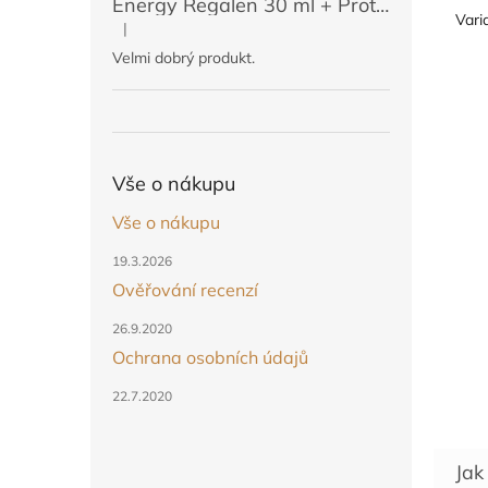
Energy Regalen 30 ml + Protektin 50 ml (POUZE PRO ČLENY)
Vari
|
Hodnocení produktu je 5 z 5 hvězdiček.
Velmi dobrý produkt.
Vše o nákupu
Vše o nákupu
19.3.2026
Ověřování recenzí
26.9.2020
Ochrana osobních údajů
22.7.2020