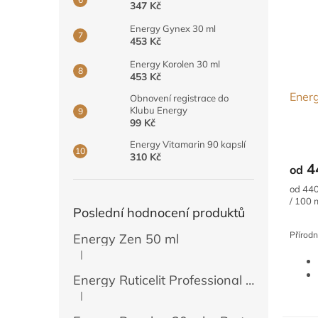
347 Kč
Energy Gynex 30 ml
453 Kč
Energy Korolen 30 ml
453 Kč
Energ
Obnovení registrace do
Klubu Energy
99 Kč
Energy Vitamarin 90 kapslí
310 Kč
4
od
Měrná
od 440
cena:
/ 100 
Poslední hodnocení produktů
Přírodn
Energy Zen 50 ml
|
Hodnocení produktu je 5 z 5 hvězdiček.
Energy Ruticelit Professional 500 ml
|
Hodnocení produktu je 5 z 5 hvězdiček.