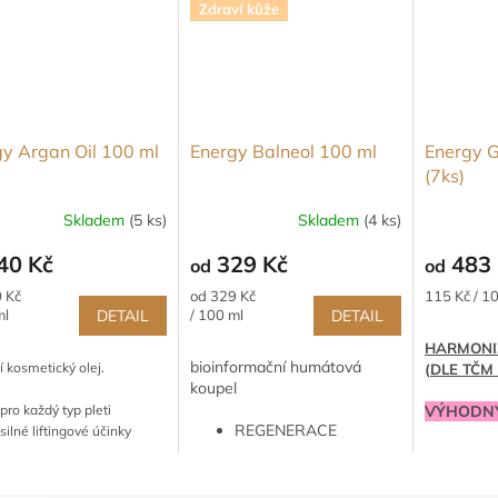
Zdraví kůže
y Argan Oil 100 ml
Energy Balneol 100 ml
Energy 
(7ks)
Skladem
(5 ks)
Skladem
(4 ks)
Průměrné
hodnocení
40 Kč
329 Kč
483 
od
od
produktu
je
Měrná
Měrná
 Kč
od 329 Kč
115 Kč / 1
5,0
cena:
cena:
ml
DETAIL
/ 100 ml
DETAIL
z
HARMONI
5
bioinformační humátová
í kosmetický olej.
(DLE TČM 
hvězdiček.
koupel
pro každý typ pleti
VÝHODNÝ
REGENERACE
silné liftingové účinky
SLEVOU 
KLOUBŮ, BOLESTI
vyhlazuje drobné jizvy
PÁTEŘE, ÚRAZY
vhodný na vlasy
POUZE P
ZÁNĚTLIVÁ KOŽNÍ
ENERGY