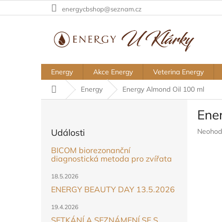
Přejít
energycbshop@seznam.cz
na
obsah
Energy
Akce Energy
Veterina Energy
Domů
Energy
Energy Almond Oil 100 ml
P
Ene
o
s
Průměr
Události
Neohod
t
hodnoc
r
BICOM biorezonanční
produkt
a
diagnostická metoda pro zvířata
je
n
0,0
18.5.2026
z
n
5
ENERGY BEAUTY DAY 13.5.2026
í
hvězdič
p
19.4.2026
a
SETKÁNÍ A SEZNÁMENÍ SE S