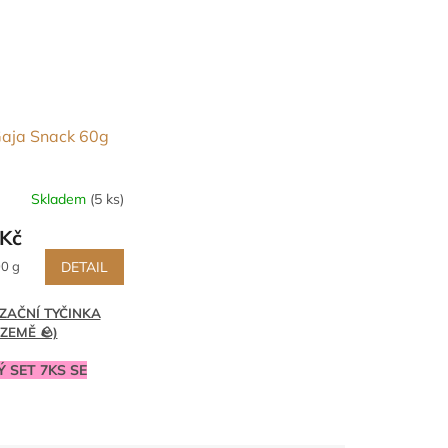
Gaja Snack 60g
Skladem
(5 ks)
Kč
00 g
DETAIL
ZAČNÍ TYČINKA
ZEMĚ 🪨)
 SET 7KS SE
70KČ
RO ČLENY KLUBU