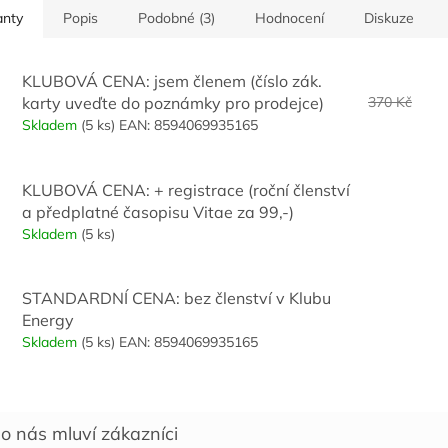
ONEMOCNĚNÍ
anty
Popis
Podobné (3)
Hodnocení
Diskuze
INFEKCE DÝCHACÍCH
VÝŽIVNÁ
CEST, ASTMA
ŠKOLY, D
GYNEKOLOGICKÉ A
CESTY
KLUBOVÁ CENA: jsem členem (číslo zák.
UROLOGICKÉ OBTÍŽE
POSÍLENÍ
karty uveďte do poznámky pro prodejce)
370 Kč
A SLEZIN
Skladem
(5 ks)
EAN:
8594069935165
ČISTĚ PŘ
KLUBOVÁ CENA: + registrace (roční členství
a předplatné časopisu Vitae za 99,-)
Skladem
(5 ks)
STANDARDNÍ CENA: bez členství v Klubu
Energy
Skladem
(5 ks)
EAN:
8594069935165