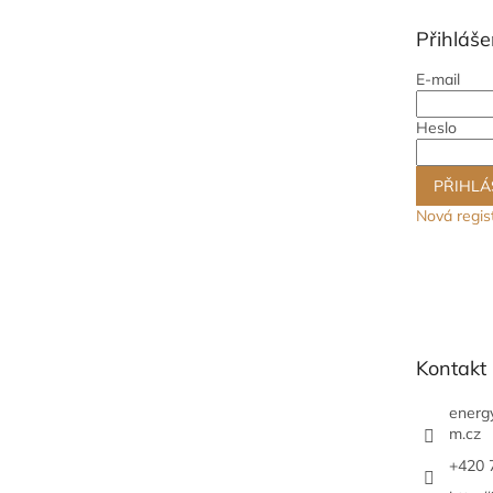
t
Přihláše
í
E-mail
Heslo
PŘIHLÁ
Nová regis
Kontakt
energ
m.cz
+420 