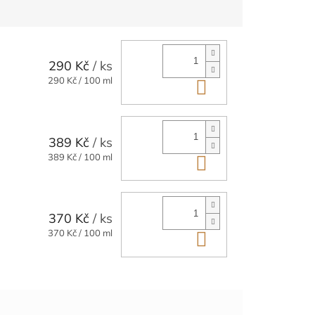
 SVAČINKA DO
O PRÁCE A NA
290 Kč
/ ks
 ŽALUDKU
Y-SLINIVKY
Měrná
290 Kč / 100 ml
Do košíku
cena:
ÍRODNÍ SLOŽENÍ
389 Kč
/ ks
Měrná
389 Kč / 100 ml
Do košíku
cena:
370 Kč
/ ks
Měrná
370 Kč / 100 ml
Do košíku
cena: