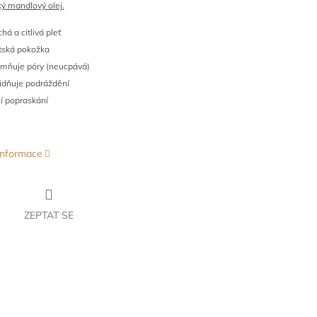
ý mandlový olej.
há a citlivá pleť
tská pokožka
emňuje póry (neucpává)
lidňuje podráždění
jí popraskání
 informace
ZEPTAT SE