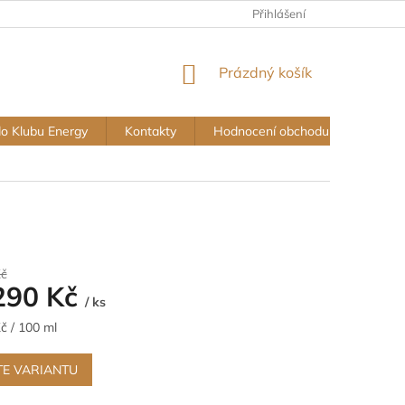
Přihlášení
NÁKUPNÍ
Prázdný košík
KOŠÍK
do Klubu Energy
Kontakty
Hodnocení obchodu
Vše o
Kč
290 Kč
/ ks
č / 100 ml
TE VARIANTU