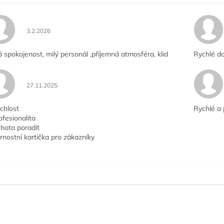
Hodnocení obchodu je 5 z 5 hvězdiček.
3.2.2026
á spokojenost, milý personál ,příjemná atmosféra, klid
Rychlé do
Hodnocení obchodu je 5 z 5 hvězdiček.
27.11.2025
chlost
Rychlé a 
ofesionalita
hota poradit
rnostní kartička pro zákazníky