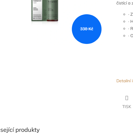
čistící a
· 
·
· 
338 Kč
·
Detailní
TISK
sející produkty