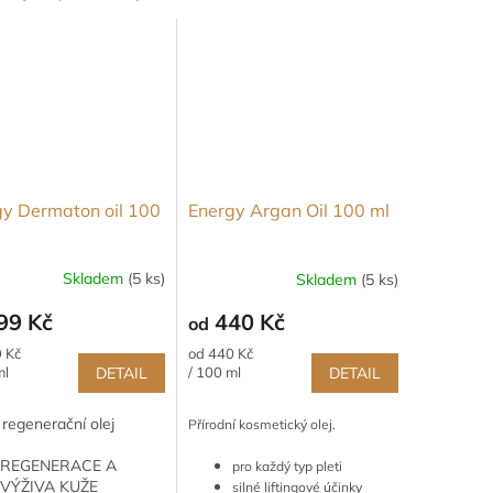
gy Dermaton oil 100
Energy Argan Oil 100 ml
Skladem
(5 ks)
Skladem
(5 ks)
rné
cení
99 Kč
440 Kč
od
ktu
Měrná
 Kč
od 440 Kč
cena:
ml
DETAIL
/ 100 ml
DETAIL
 regenerační olej
Přírodní kosmetický olej.
ček.
REGENERACE A
pro každý typ pleti
VÝŽIVA KUŽE
silné liftingové účinky