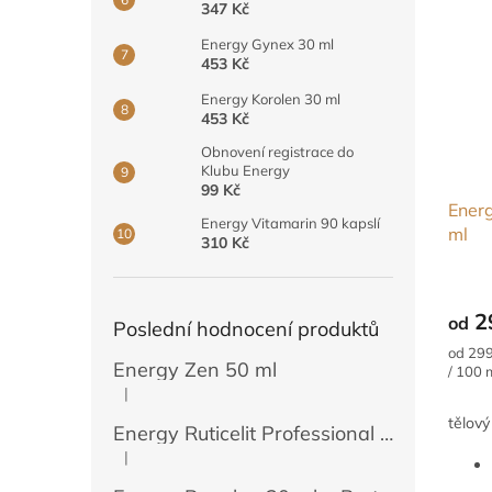
347 Kč
Energy Gynex 30 ml
453 Kč
Energy Korolen 30 ml
453 Kč
Obnovení registrace do
Klubu Energy
99 Kč
Ener
Energy Vitamarin 90 kapslí
ml
310 Kč
Průmě
hodno
2
od
produ
Poslední hodnocení produktů
je
Měrná
od 299
5,0
Energy Zen 50 ml
cena:
/ 100 
z
|
Hodnocení produktu je 5 z 5 hvězdiček.
5
tělový
hvězdi
Energy Ruticelit Professional 500 ml
|
Hodnocení produktu je 5 z 5 hvězdiček.