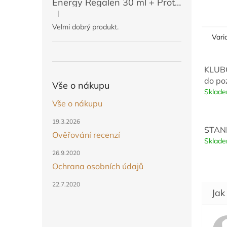
Energy Regalen 30 ml + Protektin 50 ml (POUZE PRO ČLENY)
|
Hodnocení produktu je 5 z 5 hvězdiček.
Velmi dobrý produkt.
Vari
KLUBO
do po
Vše o nákupu
Sklad
Vše o nákupu
19.3.2026
STAND
Ověřování recenzí
Sklad
26.9.2020
Ochrana osobních údajů
22.7.2020