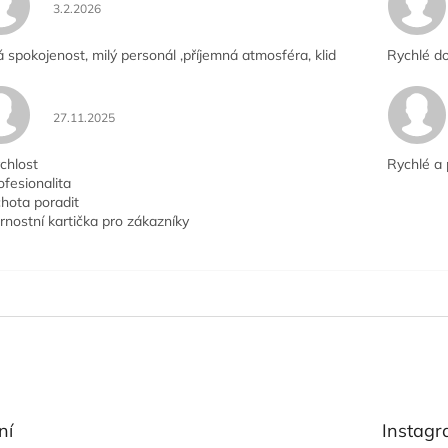
Hodnocení obchodu je 5 z 5 hvězdiček.
3.2.2026
á spokojenost, milý personál ,příjemná atmosféra, klid
Rychlé do
Hodnocení obchodu je 5 z 5 hvězdiček.
27.11.2025
chlost
Rychlé a 
ofesionalita
hota poradit
rnostní kartička pro zákazníky
ní
Instag