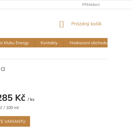
Přihlášení
NÁKUPNÍ
Prázdný košík
KOŠÍK
do Klubu Energy
Kontakty
Hodnocení obchodu
Vše o
da
285 Kč
/ ks
č / 100 ml
TE VARIANTU