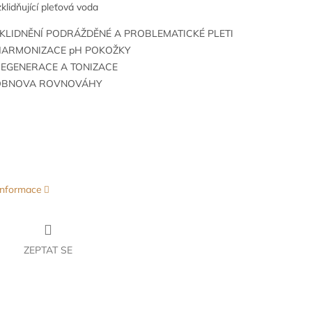
 zklidňující pleťová voda
ZKLIDNĚNÍ PODRÁŽDĚNÉ A PROBLEMATICKÉ PLETI
 HARMONIZACE pH POKOŽKY
REGENERACE A TONIZACE
 OBNOVA ROVNOVÁHY
 informace
ZEPTAT SE