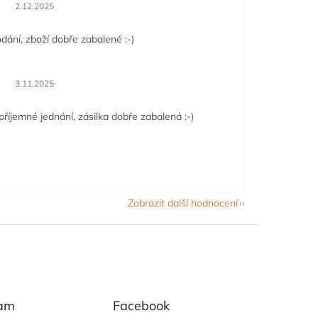
Hodnocení obchodu je 5 z 5 hvězdiček.
2.12.2025
dání, zboží dobře zabalené :-)
Hodnocení obchodu je 5 z 5 hvězdiček.
3.11.2025
příjemné jednání, zásilka dobře zabalená :-)
Zobrazit další hodnocení
ram
Facebook