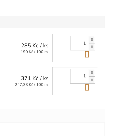
285 Kč
/ ks
Měrná
190 Kč / 100 ml
Do košíku
cena:
371 Kč
/ ks
Měrná
247,33 Kč / 100 ml
Do košíku
cena: