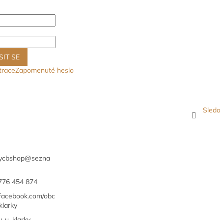
SIT SE
trace
Zapomenuté heslo
Sledo
ycbshop
@
sezna
776 454 874
/facebook.com/obc
klarky
y_u_klarky