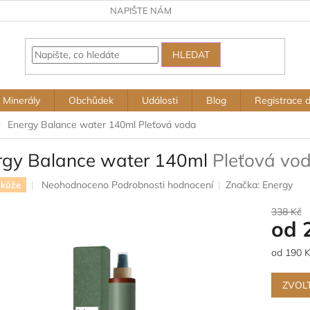
NAPIŠTE NÁM
HLEDAT
Minerály
Obchůdek
Události
Blog
Registrace 
Energy Balance water 140ml
Pleťová voda
rgy Balance water 140ml
Pleťová vo
Průměrné
Neohodnoceno
Podrobnosti hodnocení
Značka:
Energy
 kůže
hodnocení
produktu
338 Kč
od
je
0,0
z
Měrná
od 190 K
5
cena:
hvězdiček.
ZVOL