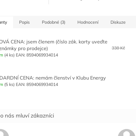
KAŽDODENNÍ PÉCE O
vyhlazuje drobné jizvy
POKOŽKU
vhodný na vlasy
OCHRANA POKOŽKY
PRED NEPRÍZNIVÝMI
anty
Popis
Podobné (3)
Hodnocení
Diskuze
VLIVY
ZAMEZENÍ
PREDCASNÉMU
VÁ CENA: jsem členem (číslo zák. karty uveďte
STÁRNUTÍ KUŽE
známky pro prodejce)
338 Kč
em
(4 ks)
EAN:
8594069934014
ARDNÍ CENA: nemám členství v Klubu Energy
em
(5 ks)
EAN:
8594069934014