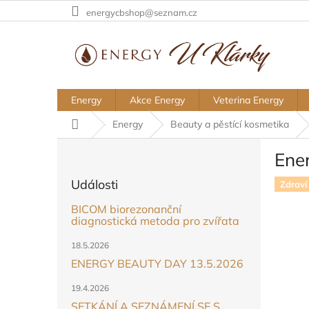
Přejít
energycbshop@seznam.cz
na
obsah
Energy
Akce Energy
Veterina Energy
Domů
Energy
Beauty a pěstící kosmetika
P
Ene
o
s
Události
Zdraví
t
r
BICOM biorezonanční
a
diagnostická metoda pro zvířata
n
18.5.2026
n
ENERGY BEAUTY DAY 13.5.2026
í
p
19.4.2026
a
SETKÁNÍ A SEZNÁMENÍ SE S