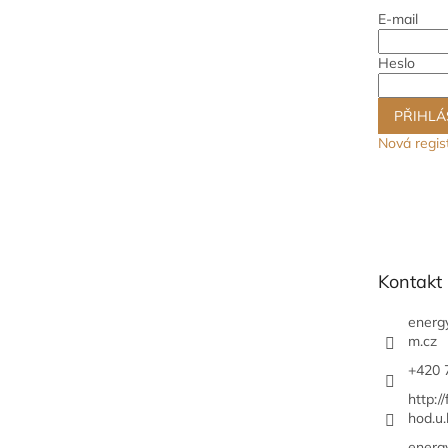
E-mail
Heslo
PŘIHLÁ
Nová regis
Kontakt
energ
m.cz
+420 
http:/
hod.u.
energ